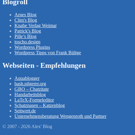
Blogroll
Arnes Blog
Clim's Blog
Knabe Verlag Weimar
Patrick's Blog
Pille’s Blog
toscho.design
Wordpress Plugins
Wordpress Tipps von Frank Bültge
Webseiten - Empfehlungen
Aquablogger
bash.pilgerer.org
GBO – Chatzitate
Handarbeitsblog
LaTeX-Formeleditor
Schatznasen – Katzenblog
Seitwert.de
Unternehmensberatung Wengenroth und Partner
© 2007 - 2026 Alex' Blog