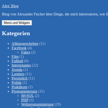
Zum
Alex' Blog
Inhalt
Blog von Alexander Fischer über Dinge, die mich interessieren, wi
springen
Menü und Widgets
Kategorien
Alltagsgeschehen
(11)
Facebook
(4)
Fakes
(2)
Film
(1)
Fußball
(6)
Internetantes
(22)
Joomla
(1)
Lustiges
(11)
Persönlich
(11)
Politik
(1)
Praktikum
(2)
Programmierung
(31)
MySQL
(2)
PHP
(3)
Webprogrammierung
(29)