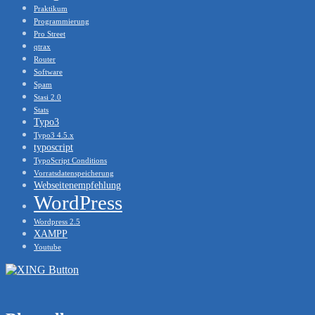
Praktikum
Programmierung
Pro Street
qtrax
Router
Software
Spam
Stasi 2.0
Stats
Typo3
Typo3 4.5.x
typoscript
TypoScript Conditions
Vorratsdatenspeicherung
Webseitenempfehlung
WordPress
Wordpress 2.5
XAMPP
Youtube