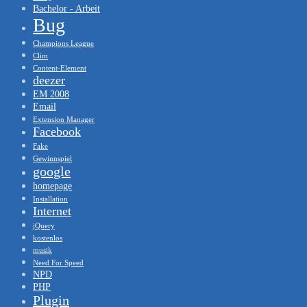
Bachelor - Arbeit
Bug
Champions League
Clim
Content-Element
deezer
EM 2008
Email
Extension Manager
Facebook
Fake
Gewinnspiel
google
homepage
Installation
Internet
jQuery
kostenlos
musik
Need For Speed
NPD
PHP
Plugin