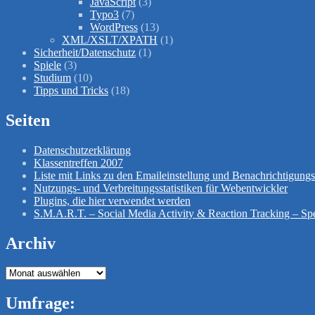
JavaScript
(3)
Typo3
(7)
WordPress
(13)
XML/XSLT/XPATH
(1)
Sicherheit/Datenschutz
(1)
Spiele
(3)
Studium
(10)
Tipps und Tricks
(18)
Seiten
Datenschutzerklärung
Klassentreffen 2007
Liste mit Links zu den Emaileinstellung und Benachrichtigun
Nutzungs- und Verbreitungsstatistiken für Webentwickler
Plugins, die hier verwendet werden
S.M.A.R.T. – Social Media Activity & Reaction Tracking – Spe
Archiv
Archiv
Umfrage: