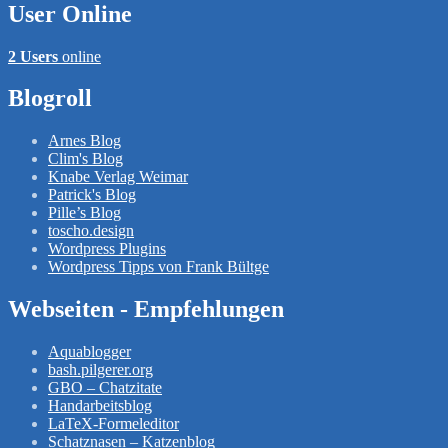
User Online
2 Users
online
Blogroll
Arnes Blog
Clim's Blog
Knabe Verlag Weimar
Patrick's Blog
Pille’s Blog
toscho.design
Wordpress Plugins
Wordpress Tipps von Frank Bültge
Webseiten - Empfehlungen
Aquablogger
bash.pilgerer.org
GBO – Chatzitate
Handarbeitsblog
LaTeX-Formeleditor
Schatznasen – Katzenblog