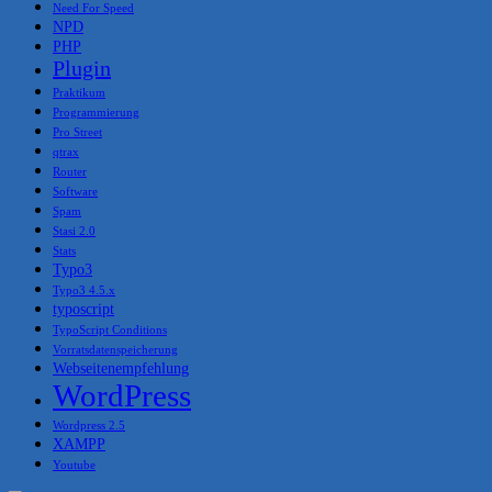
Need For Speed
NPD
PHP
Plugin
Praktikum
Programmierung
Pro Street
qtrax
Router
Software
Spam
Stasi 2.0
Stats
Typo3
Typo3 4.5.x
typoscript
TypoScript Conditions
Vorratsdatenspeicherung
Webseitenempfehlung
WordPress
Wordpress 2.5
XAMPP
Youtube