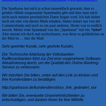
die
von
Die Sparkasse hat mich ja schon tausendfach gewarnt, dass es
der
gefakte eMails (sogenannte Spammails) gibt und dass man mich
gleichen
nicht nach meinen persönlichen Daten fragen wird. Ich hab bisher
IP
noch nie eine von diesen Mails erhalten, bisher immer nur von der
stammen
Commerzbank und noch so ein paar anderen. Heute war es endlich
soweit. Meine erste Spammail von der „Sparkasse“ traf ein.
*juhu*
Also musste ich doch mal nachschauen, was denn so gefährliches an
der Mail ist … hier die Mail:
Sehr geehrter Kunde, sehr geehrte Kundin,
Die Technische Abteilung der Volksbanken
Raiffeisenbanken führt zur Zeit eine vorgesehene Software-
Aktualisierung durch, um die Qualität des Online-Banking-
Service zu verbessern.
Wir möchten Sie bitten, unten auf den Link zu klicken und
Ihre Kundendaten zu bestätigen.
http://sparkasse.de/kundendienst/xxx_link_geändert_xxx
Wir bitten Sie, eventuelle Unannehmlichkeiten zu
entschuldigen, und danken Ihnen für Ihre Mithilfe.