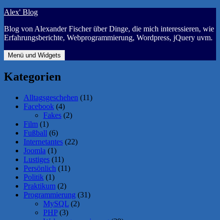
Zum
Alex' Blog
Inhalt
Blog von Alexander Fischer über Dinge, die mich interessieren, wie
springen
Erfahrungsberichte, Webprogrammierung, Wordpress, jQuery uvm.
Menü und Widgets
Kategorien
Alltagsgeschehen
(11)
Facebook
(4)
Fakes
(2)
Film
(1)
Fußball
(6)
Internetantes
(22)
Joomla
(1)
Lustiges
(11)
Persönlich
(11)
Politik
(1)
Praktikum
(2)
Programmierung
(31)
MySQL
(2)
PHP
(3)