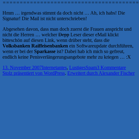
========================================
Hmm … irgendwas stimmt da doch nicht … Ah, ich habs! Die
Signatur! Die Mail ist nicht unterschrieben!
Abgesehen davon, dass man doch zuerst die Frauen anspricht und
nicht die Herren … welcher
Depp
Leser dieser eMail klickt
bitteschön auf diesen Link, wenn drüber steht, dass die
Volksbanken Raiffeisenbanken
ein Softwareupdate durchführen,
wenn er bei der
Sparkasse
ist? Dabei hab ich mich so gefreut,
endlich keine Penisverlängerungsangebote mehr zu kriegen … :X
Veröffentlicht
Kategorien
Schlagwörter
zu
13. November 2007
Internetantes
,
Lustiges
Spam
3 Kommentare
am
Lustig
Stolz präsentiert von WordPress
.
Erweitert durch Alexander Fischer
Spamm
von
der
„Spark