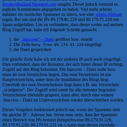
doodeesthailand.blogspot.com
ausgibt. Dieser jedoch verneint es,
jegliche Kommentare abgegeben zu haben. Viel mehr scheint
dahinter ein russischer Spammer zu sitzen, wie eine
whois-Abfrage
ergab. Bei mir sind die IPs 89.179.
9
1.229 und 89.179.
7
1.229 mit
Spam aufgefallen. Um zu verhindern, dass dieser weiter auf meinen
Blog Zugriff hat, habe ich folgende Schritte gemacht.
die
„.htaccess“ – Datei
geöffnet bzw. erstellt
Die Zeile
eingefügt
Deny from 89.179.91.229
die Datei gespeichert
Die gleiche Zeile habe ich mit der anderen IP auch noch eingefügt.
Dies verhindert, dass der Benutzer, der sich hinter dieser IP verbirgt,
Zugriff auf den Blog bekommt. Die htaccess – Datei sollte bzw.
muss im root-Verzeichnis liegen. Das root-Verzeichnis ist das
Hauptverzeichnis, unter dem die Installation des Blogs liegt.
Unterhalb des root-Verzeichnisses liegt dann z.B. das Verzeichnis
„wordpress“. Der Zugriff wird somit für alle darunter liegenden
Verzeichnisse ebenfalls gesperrt, kann aber, durch eine weitere
.htaccess – Datei im Unterverzeichnis wieder überschrieben werden.
Dieses Vorgehen funktioniert jedoch nur, wenn der Spammer stets
die gleiche IP – Adresse hat. Wenn man sieht, dass der Spammer
einen Bereich von IPs benutzt (beispielsweise 89.179.91.229,
89.179.91.230, 89.179.91.231 etc.), kann man diesen ebenfalls