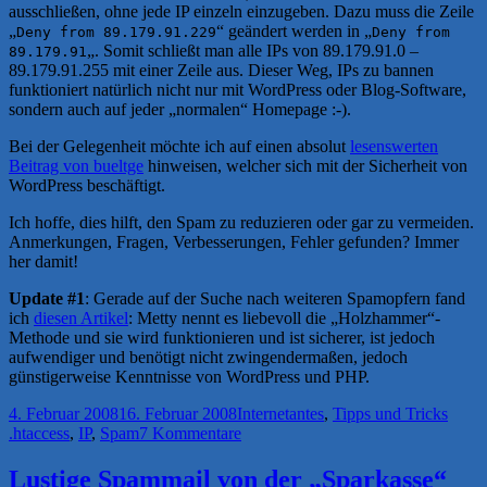
ausschließen, ohne jede IP einzeln einzugeben. Dazu muss die Zeile
„
“ geändert werden in „
Deny from 89.179.91.229
Deny from
„. Somit schließt man alle IPs von 89.179.91.0 –
89.179.91
89.179.91.255 mit einer Zeile aus. Dieser Weg, IPs zu bannen
funktioniert natürlich nicht nur mit WordPress oder Blog-Software,
sondern auch auf jeder „normalen“ Homepage :-).
Bei der Gelegenheit möchte ich auf einen absolut
lesenswerten
Beitrag von bueltge
hinweisen, welcher sich mit der Sicherheit von
WordPress beschäftigt.
Ich hoffe, dies hilft, den Spam zu reduzieren oder gar zu vermeiden.
Anmerkungen, Fragen, Verbesserungen, Fehler gefunden? Immer
her damit!
Update #1
: Gerade auf der Suche nach weiteren Spamopfern fand
ich
diesen Artikel
: Metty nennt es liebevoll die „Holzhammer“-
Methode und sie wird funktionieren und ist sicherer, ist jedoch
aufwendiger und benötigt nicht zwingendermaßen, jedoch
günstigerweise Kenntnisse von WordPress und PHP.
Veröffentlicht
Kategorien
4. Februar 2008
16. Februar 2008
Internetantes
,
Tipps und Tricks
am
Schlagwörter
zu
.htaccess
,
IP
,
Spam
7 Kommentare
Spamkommentare
blockieren,
Lustige Spammail von der „Sparkasse“