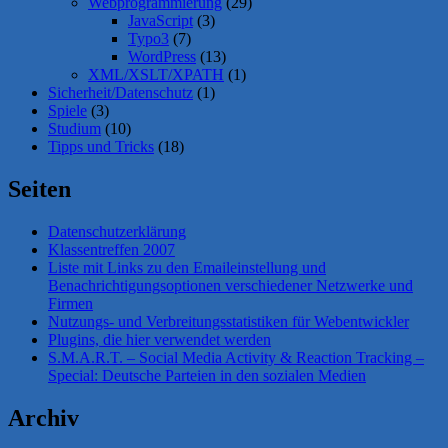
Webprogrammierung
(29)
JavaScript
(3)
Typo3
(7)
WordPress
(13)
XML/XSLT/XPATH
(1)
Sicherheit/Datenschutz
(1)
Spiele
(3)
Studium
(10)
Tipps und Tricks
(18)
Seiten
Datenschutzerklärung
Klassentreffen 2007
Liste mit Links zu den Emaileinstellung und
Benachrichtigungsoptionen verschiedener Netzwerke und
Firmen
Nutzungs- und Verbreitungsstatistiken für Webentwickler
Plugins, die hier verwendet werden
S.M.A.R.T. – Social Media Activity & Reaction Tracking –
Special: Deutsche Parteien in den sozialen Medien
Archiv