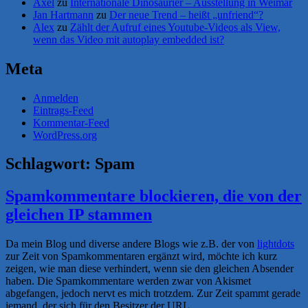
Axel
zu
Internationale Dinosaurier – Ausstellung in Weimar
Jan Hartmann
zu
Der neue Trend – heißt „unfriend“?
Alex
zu
Zählt der Aufruf eines Youtube-Videos als View,
wenn das Video mit autoplay embedded ist?
Meta
Anmelden
Eintrags-Feed
Kommentar-Feed
WordPress.org
Schlagwort:
Spam
Spamkommentare blockieren, die von der
gleichen IP stammen
Da mein Blog und diverse andere Blogs wie z.B. der von
lightdots
zur Zeit von Spamkommentaren ergänzt wird, möchte ich kurz
zeigen, wie man diese verhindert, wenn sie den gleichen Absender
haben. Die Spamkommentare werden zwar von Akismet
abgefangen, jedoch nervt es mich trotzdem. Zur Zeit spammt gerade
jemand, der sich für den Besitzer der URL