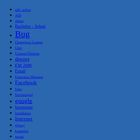
add_action
AfD
Alltag
Bachelor - Arbeit
Bug
Champions League
Clim
Content-Element
deezer
EM 2008
Email
Extension Manager
Facebook
Fake
Gewinnspiel
google
homepage
Installation
Internet
jQuery
kostenlos
musik