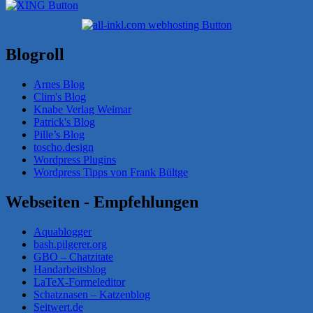
Blogroll
Arnes Blog
Clim's Blog
Knabe Verlag Weimar
Patrick's Blog
Pille’s Blog
toscho.design
Wordpress Plugins
Wordpress Tipps von Frank Bültge
Webseiten - Empfehlungen
Aquablogger
bash.pilgerer.org
GBO – Chatzitate
Handarbeitsblog
LaTeX-Formeleditor
Schatznasen – Katzenblog
Seitwert.de