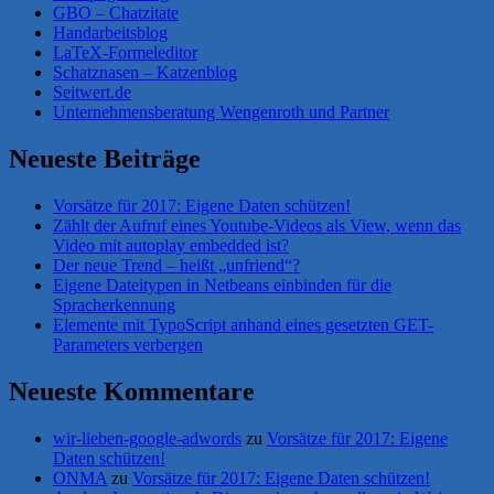
GBO – Chatzitate
Handarbeitsblog
LaTeX-Formeleditor
Schatznasen – Katzenblog
Seitwert.de
Unternehmensberatung Wengenroth und Partner
Neueste Beiträge
Vorsätze für 2017: Eigene Daten schützen!
Zählt der Aufruf eines Youtube-Videos als View, wenn das
Video mit autoplay embedded ist?
Der neue Trend – heißt „unfriend“?
Eigene Dateitypen in Netbeans einbinden für die
Spracherkennung
Elemente mit TypoScript anhand eines gesetzten GET-
Parameters verbergen
Neueste Kommentare
wir-lieben-google-adwords
zu
Vorsätze für 2017: Eigene
Daten schützen!
ONMA
zu
Vorsätze für 2017: Eigene Daten schützen!