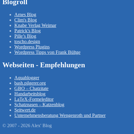
Blogroll
Arnes Blog
Clim's Blog
Knabe Verlag Weimar
Patrick's Blog
Pille’s Blog
toscho.design
Wordpress Plugins
Wordpress Tipps von Frank Bültge
Webseiten - Empfehlungen
Aquablogger
bash.pilgerer.org
GBO – Chatzitate
Handarbeitsblog
LaTeX-Formeleditor
Schatznasen – Katzenblog
Seitwert.de
Unternehmensberatung Wengenroth und Partner
© 2007 - 2026 Alex' Blog