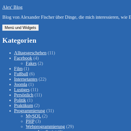
Zum
Alex' Blog
Inhalt
Blog von Alexander Fischer über Dinge, die mich interessieren, wi
springen
Menü und Widgets
Kategorien
Alltagsgeschehen
(11)
Facebook
(4)
Fakes
(2)
Film
(1)
Fußball
(6)
Internetantes
(22)
Joomla
(1)
Lustiges
(11)
Persönlich
(11)
Politik
(1)
Praktikum
(2)
Programmierung
(31)
MySQL
(2)
PHP
(3)
Webprogrammierung
(29)