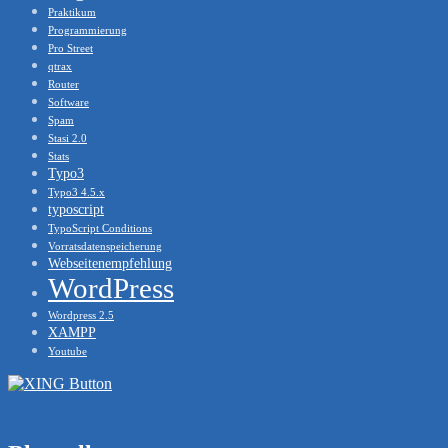
Praktikum
Programmierung
Pro Street
qtrax
Router
Software
Spam
Stasi 2.0
Stats
Typo3
Typo3 4.5.x
typoscript
TypoScript Conditions
Vorratsdatenspeicherung
Webseitenempfehlung
WordPress
Wordpress 2.5
XAMPP
Youtube