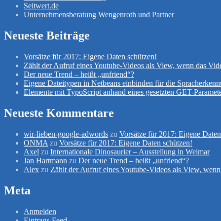
Seitwert.de
Unternehmensberatung Wengenroth und Partner
Neueste Beiträge
Vorsätze für 2017: Eigene Daten schützen!
Zählt der Aufruf eines Youtube-Videos als View, wenn das Vid
Der neue Trend – heißt „unfriend“?
Eigene Dateitypen in Netbeans einbinden für die Spracherken
Elemente mit TypoScript anhand eines gesetzten GET-Paramete
Neueste Kommentare
wir-lieben-google-adwords
zu
Vorsätze für 2017: Eigene Daten
ONMA
zu
Vorsätze für 2017: Eigene Daten schützen!
Axel
zu
Internationale Dinosaurier – Ausstellung in Weimar
Jan Hartmann
zu
Der neue Trend – heißt „unfriend“?
Alex
zu
Zählt der Aufruf eines Youtube-Videos als View, wenn
Meta
Anmelden
Eintrags-Feed