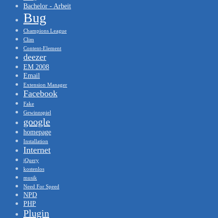
Bachelor - Arbeit
Bug
Champions League
Clim
Content-Element
deezer
EM 2008
Email
Extension Manager
Facebook
Fake
Gewinnspiel
google
homepage
Installation
Internet
jQuery
kostenlos
musik
Need For Speed
NPD
PHP
Plugin