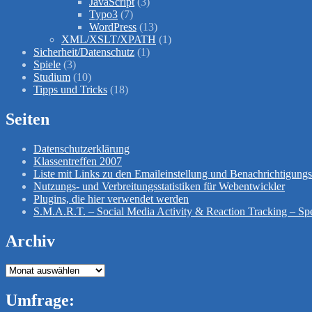
JavaScript
(3)
Typo3
(7)
WordPress
(13)
XML/XSLT/XPATH
(1)
Sicherheit/Datenschutz
(1)
Spiele
(3)
Studium
(10)
Tipps und Tricks
(18)
Seiten
Datenschutzerklärung
Klassentreffen 2007
Liste mit Links zu den Emaileinstellung und Benachrichtigun
Nutzungs- und Verbreitungsstatistiken für Webentwickler
Plugins, die hier verwendet werden
S.M.A.R.T. – Social Media Activity & Reaction Tracking – Spe
Archiv
Archiv
Umfrage: