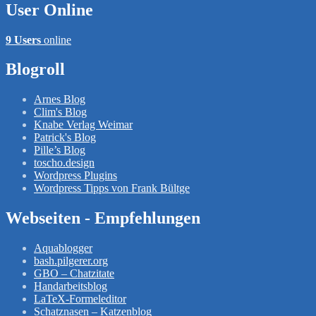
User Online
9 Users
online
Blogroll
Arnes Blog
Clim's Blog
Knabe Verlag Weimar
Patrick's Blog
Pille’s Blog
toscho.design
Wordpress Plugins
Wordpress Tipps von Frank Bültge
Webseiten - Empfehlungen
Aquablogger
bash.pilgerer.org
GBO – Chatzitate
Handarbeitsblog
LaTeX-Formeleditor
Schatznasen – Katzenblog