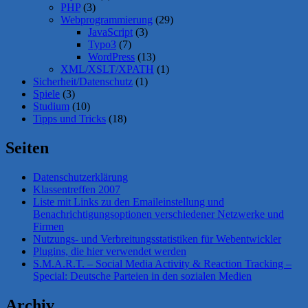
PHP
(3)
Webprogrammierung
(29)
JavaScript
(3)
Typo3
(7)
WordPress
(13)
XML/XSLT/XPATH
(1)
Sicherheit/Datenschutz
(1)
Spiele
(3)
Studium
(10)
Tipps und Tricks
(18)
Seiten
Datenschutzerklärung
Klassentreffen 2007
Liste mit Links zu den Emaileinstellung und
Benachrichtigungsoptionen verschiedener Netzwerke und
Firmen
Nutzungs- und Verbreitungsstatistiken für Webentwickler
Plugins, die hier verwendet werden
S.M.A.R.T. – Social Media Activity & Reaction Tracking –
Special: Deutsche Parteien in den sozialen Medien
Archiv