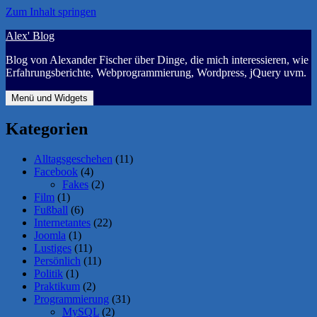
Zum Inhalt springen
Alex' Blog
Blog von Alexander Fischer über Dinge, die mich interessieren, wie
Erfahrungsberichte, Webprogrammierung, Wordpress, jQuery uvm.
Menü und Widgets
Kategorien
Alltagsgeschehen
(11)
Facebook
(4)
Fakes
(2)
Film
(1)
Fußball
(6)
Internetantes
(22)
Joomla
(1)
Lustiges
(11)
Persönlich
(11)
Politik
(1)
Praktikum
(2)
Programmierung
(31)
MySQL
(2)