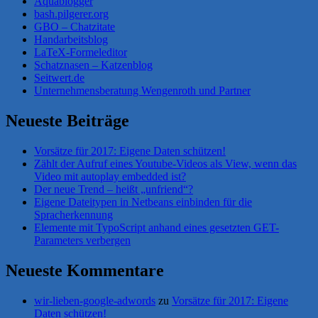
Aquablogger
bash.pilgerer.org
GBO – Chatzitate
Handarbeitsblog
LaTeX-Formeleditor
Schatznasen – Katzenblog
Seitwert.de
Unternehmensberatung Wengenroth und Partner
Neueste Beiträge
Vorsätze für 2017: Eigene Daten schützen!
Zählt der Aufruf eines Youtube-Videos als View, wenn das
Video mit autoplay embedded ist?
Der neue Trend – heißt „unfriend“?
Eigene Dateitypen in Netbeans einbinden für die
Spracherkennung
Elemente mit TypoScript anhand eines gesetzten GET-
Parameters verbergen
Neueste Kommentare
wir-lieben-google-adwords
zu
Vorsätze für 2017: Eigene
Daten schützen!