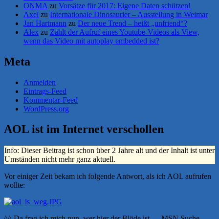
ONMA
zu
Vorsätze für 2017: Eigene Daten schützen!
Axel
zu
Internationale Dinosaurier – Ausstellung in Weimar
Jan Hartmann
zu
Der neue Trend – heißt „unfriend“?
Alex
zu
Zählt der Aufruf eines Youtube-Videos als View,
wenn das Video mit autoplay embedded ist?
Meta
Anmelden
Eintrags-Feed
Kommentar-Feed
WordPress.org
AOL ist im Internet verschollen
Info: Dieser Beitrag ist schon über 2 Jahre alt und der Inhalt ist unter
Umständen nicht mehr ganz aktuell.
Vor einiger Zeit bekam ich folgende Antwort, als ich AOL aufrufen
wollte:
^^ Da frag ich mich nun, wer hier der Blöde ist … MSN Suche …