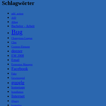
Schlagwörter
add_action
AfD
Alltag
Bachelor - Arbeit
Bug
Champions League
Clim
Content-Element
deezer
EM 2008
Email
Extension Manager
Facebook
Fake
Gewinnspiel
google
homepage
Installation
Internet
jQuery
kostenlos