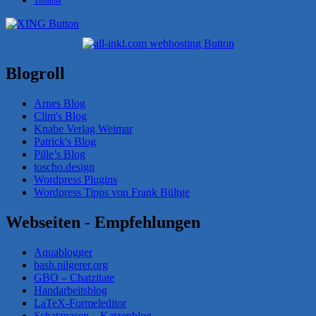
Youtube
Blogroll
Arnes Blog
Clim's Blog
Knabe Verlag Weimar
Patrick's Blog
Pille’s Blog
toscho.design
Wordpress Plugins
Wordpress Tipps von Frank Bültge
Webseiten - Empfehlungen
Aquablogger
bash.pilgerer.org
GBO – Chatzitate
Handarbeitsblog
LaTeX-Formeleditor
Schatznasen – Katzenblog