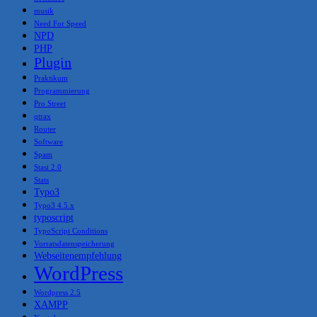
musik
Need For Speed
NPD
PHP
Plugin
Praktikum
Programmierung
Pro Street
qtrax
Router
Software
Spam
Stasi 2.0
Stats
Typo3
Typo3 4.5.x
typoscript
TypoScript Conditions
Vorratsdatenspeicherung
Webseitenempfehlung
WordPress
Wordpress 2.5
XAMPP