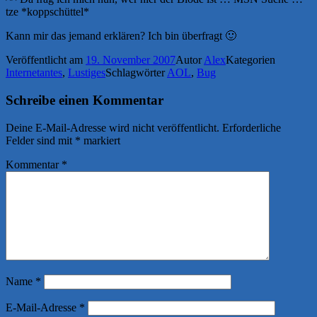
tze *koppschüttel*
Kann mir das jemand erklären? Ich bin überfragt 🙂
Veröffentlicht am
19. November 2007
Autor
Alex
Kategorien
Internetantes
,
Lustiges
Schlagwörter
AOL
,
Bug
Schreibe einen Kommentar
Deine E-Mail-Adresse wird nicht veröffentlicht.
Erforderliche
Felder sind mit
*
markiert
Kommentar
*
Name
*
E-Mail-Adresse
*