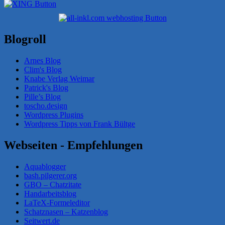
Blogroll
Arnes Blog
Clim's Blog
Knabe Verlag Weimar
Patrick's Blog
Pille’s Blog
toscho.design
Wordpress Plugins
Wordpress Tipps von Frank Bültge
Webseiten - Empfehlungen
Aquablogger
bash.pilgerer.org
GBO – Chatzitate
Handarbeitsblog
LaTeX-Formeleditor
Schatznasen – Katzenblog
Seitwert.de