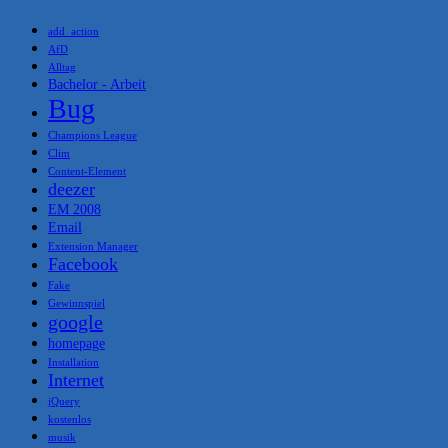
add_action
AfD
Alltag
Bachelor - Arbeit
Bug
Champions League
Clim
Content-Element
deezer
EM 2008
Email
Extension Manager
Facebook
Fake
Gewinnspiel
google
homepage
Installation
Internet
jQuery
kostenlos
musik