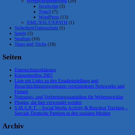
Webprogrammierung
(29)
JavaScript
(3)
Typo3
(7)
WordPress
(13)
XML/XSLT/XPATH
(1)
Sicherheit/Datenschutz
(1)
Spiele
(3)
Studium
(10)
Tipps und Tricks
(18)
Seiten
Datenschutzerklärung
Klassentreffen 2007
Liste mit Links zu den Emaileinstellung und
Benachrichtigungsoptionen verschiedener Netzwerke und
Firmen
Nutzungs- und Verbreitungsstatistiken für Webentwickler
Plugins, die hier verwendet werden
S.M.A.R.T. – Social Media Activity & Reaction Tracking –
Special: Deutsche Parteien in den sozialen Medien
Archiv