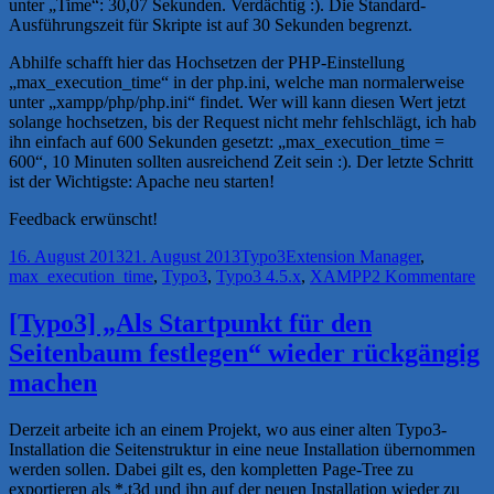
unter „Time“: 30,07 Sekunden. Verdächtig :). Die Standard-
Ausführungszeit für Skripte ist auf 30 Sekunden begrenzt.
Abhilfe schafft hier das Hochsetzen der PHP-Einstellung
„max_execution_time“ in der php.ini, welche man normalerweise
unter „xampp/php/php.ini“ findet. Wer will kann diesen Wert jetzt
solange hochsetzen, bis der Request nicht mehr fehlschlägt, ich hab
ihn einfach auf 600 Sekunden gesetzt: „max_execution_time =
600“, 10 Minuten sollten ausreichend Zeit sein :). Der letzte Schritt
ist der Wichtigste: Apache neu starten!
Feedback erwünscht!
Veröffentlicht
Kategorien
Schlagwörter
16. August 2013
21. August 2013
Typo3
Extension Manager
,
am
zu
max_execution_time
,
Typo3
,
Typo3 4.5.x
,
XAMPP
2 Kommentare
Ty
–
[Typo3] „Als Startpunkt für den
Ex
Seitenbaum festlegen“ wieder rückgängig
zei
ke
machen
ne
Ex
Derzeit arbeite ich an einem Projekt, wo aus einer alten Typo3-
me
Installation die Seitenstruktur in eine neue Installation übernommen
an
werden sollen. Dabei gilt es, den kompletten Page-Tree zu
–
exportieren als *.t3d und ihn auf der neuen Installation wieder zu
X