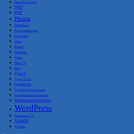
Need For Speed
NPD
PHP
Plugin
Praktikum
Programmierung
Pro Street
qtrax
Router
Software
Spam
Stasi 2.0
Stats
Typo3
Typo3 4.5.x
typoscript
TypoScript Conditions
Vorratsdatenspeicherung
Webseitenempfehlung
WordPress
Wordpress 2.5
XAMPP
Youtube