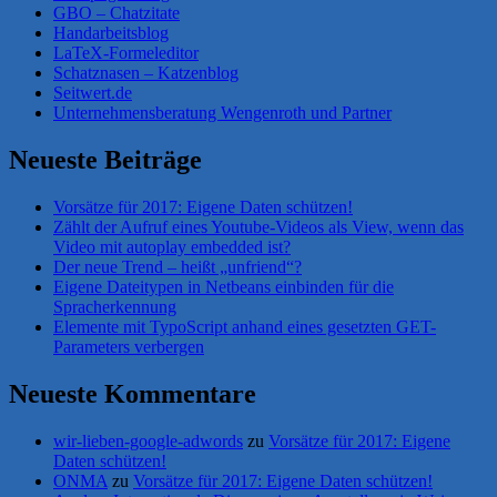
GBO – Chatzitate
Handarbeitsblog
LaTeX-Formeleditor
Schatznasen – Katzenblog
Seitwert.de
Unternehmensberatung Wengenroth und Partner
Neueste Beiträge
Vorsätze für 2017: Eigene Daten schützen!
Zählt der Aufruf eines Youtube-Videos als View, wenn das
Video mit autoplay embedded ist?
Der neue Trend – heißt „unfriend“?
Eigene Dateitypen in Netbeans einbinden für die
Spracherkennung
Elemente mit TypoScript anhand eines gesetzten GET-
Parameters verbergen
Neueste Kommentare
wir-lieben-google-adwords
zu
Vorsätze für 2017: Eigene
Daten schützen!
ONMA
zu
Vorsätze für 2017: Eigene Daten schützen!