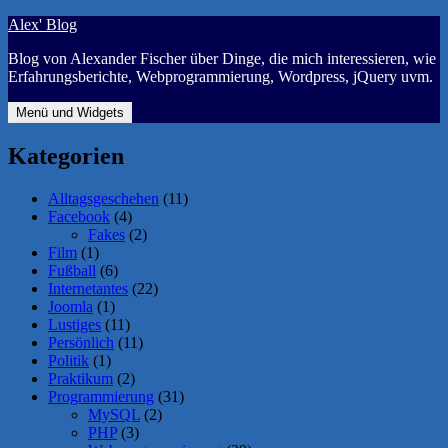
Zum
Alex' Blog
Inhalt
Blog von Alexander Fischer über Dinge, die mich interessieren, wie
springen
Erfahrungsberichte, Webprogrammierung, Wordpress, jQuery uvm.
Menü und Widgets
Kategorien
Alltagsgeschehen
(11)
Facebook
(4)
Fakes
(2)
Film
(1)
Fußball
(6)
Internetantes
(22)
Joomla
(1)
Lustiges
(11)
Persönlich
(11)
Politik
(1)
Praktikum
(2)
Programmierung
(31)
MySQL
(2)
PHP
(3)