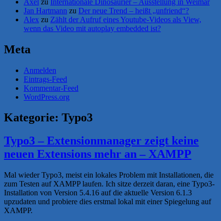
Axel
zu
Internationale Dinosaurier – Ausstellung in Weimar
Jan Hartmann
zu
Der neue Trend – heißt „unfriend“?
Alex
zu
Zählt der Aufruf eines Youtube-Videos als View,
wenn das Video mit autoplay embedded ist?
Meta
Anmelden
Eintrags-Feed
Kommentar-Feed
WordPress.org
Kategorie:
Typo3
Typo3 – Extensionmanager zeigt keine
neuen Extensions mehr an – XAMPP
Mal wieder Typo3, meist ein lokales Problem mit Installationen, die
zum Testen auf XAMPP laufen. Ich sitze derzeit daran, eine Typo3-
Installation von Version 5.4.16 auf die aktuelle Version 6.1.3
upzudaten und probiere dies erstmal lokal mit einer Spiegelung auf
XAMPP.