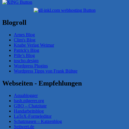
Blogroll
Arnes Blog
Clim's Blog
Knabe Verlag Weimar
Patrick's Blog
Pille’s Blog
toscho.design
Wordpress Plugins
Wordpress Tipps von Frank Bültge
Webseiten - Empfehlungen
Aquablogger
bash.pilgerer.org
GBO – Chatzitate
Handarbeitsblog
LaTeX-Formeleditor
Schatznasen – Katzenblog
Seitwert.de