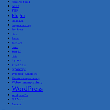
Need For Speed
NPD
PHP
Plugin
Praktikum
Programmierung
Pro Street
qtrax
Router
Software
Spam
Stasi 2.0
Stats
Typo3
Typo3 4.5.x
typoscript
TypoScript Conditions
Vorratsdatenspeicherung
Webseitenempfehlung
WordPress
Wordpress 2.5
XAMPP
Youtube