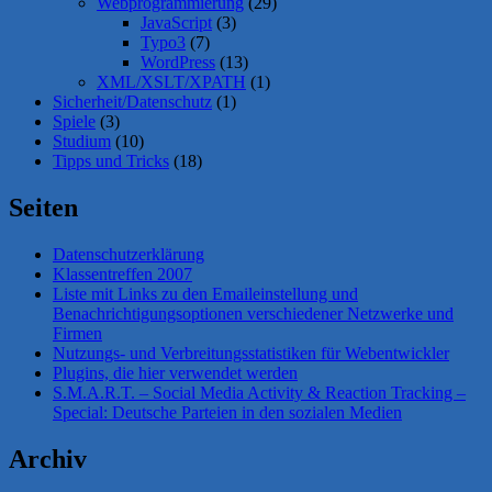
Webprogrammierung
(29)
JavaScript
(3)
Typo3
(7)
WordPress
(13)
XML/XSLT/XPATH
(1)
Sicherheit/Datenschutz
(1)
Spiele
(3)
Studium
(10)
Tipps und Tricks
(18)
Seiten
Datenschutzerklärung
Klassentreffen 2007
Liste mit Links zu den Emaileinstellung und
Benachrichtigungsoptionen verschiedener Netzwerke und
Firmen
Nutzungs- und Verbreitungsstatistiken für Webentwickler
Plugins, die hier verwendet werden
S.M.A.R.T. – Social Media Activity & Reaction Tracking –
Special: Deutsche Parteien in den sozialen Medien
Archiv