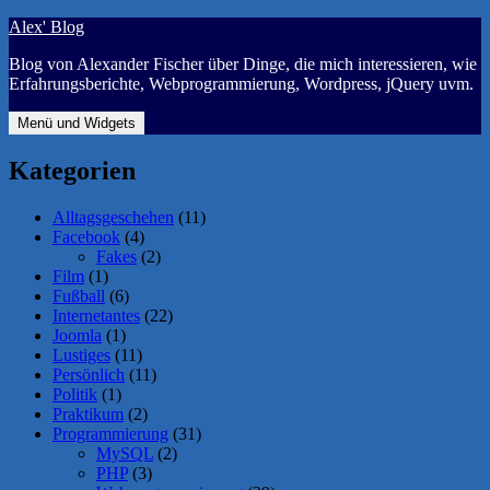
Zum
Alex' Blog
Inhalt
Blog von Alexander Fischer über Dinge, die mich interessieren, wie
springen
Erfahrungsberichte, Webprogrammierung, Wordpress, jQuery uvm.
Menü und Widgets
Kategorien
Alltagsgeschehen
(11)
Facebook
(4)
Fakes
(2)
Film
(1)
Fußball
(6)
Internetantes
(22)
Joomla
(1)
Lustiges
(11)
Persönlich
(11)
Politik
(1)
Praktikum
(2)
Programmierung
(31)
MySQL
(2)
PHP
(3)