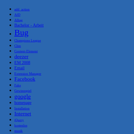
add_action
AfD
Alltag
Bachelor - Arbeit
Bug
Champions League
Clim
Content-Element
deezer
EM 2008
Email
Extension Manager
Facebook
Fake
Gewinnspiel
google
homepage
Installation
Internet
jQuery
kostenlos
musik