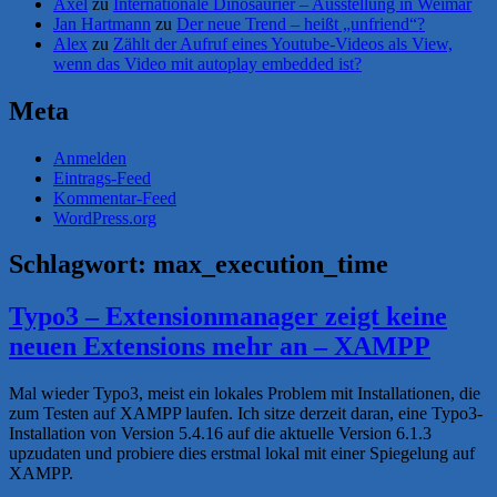
Axel
zu
Internationale Dinosaurier – Ausstellung in Weimar
Jan Hartmann
zu
Der neue Trend – heißt „unfriend“?
Alex
zu
Zählt der Aufruf eines Youtube-Videos als View,
wenn das Video mit autoplay embedded ist?
Meta
Anmelden
Eintrags-Feed
Kommentar-Feed
WordPress.org
Schlagwort:
max_execution_time
Typo3 – Extensionmanager zeigt keine
neuen Extensions mehr an – XAMPP
Mal wieder Typo3, meist ein lokales Problem mit Installationen, die
zum Testen auf XAMPP laufen. Ich sitze derzeit daran, eine Typo3-
Installation von Version 5.4.16 auf die aktuelle Version 6.1.3
upzudaten und probiere dies erstmal lokal mit einer Spiegelung auf
XAMPP.