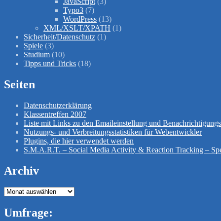
JavaScript
(3)
Typo3
(7)
WordPress
(13)
XML/XSLT/XPATH
(1)
Sicherheit/Datenschutz
(1)
Spiele
(3)
Studium
(10)
Tipps und Tricks
(18)
Seiten
Datenschutzerklärung
Klassentreffen 2007
Liste mit Links zu den Emaileinstellung und Benachrichtigun
Nutzungs- und Verbreitungsstatistiken für Webentwickler
Plugins, die hier verwendet werden
S.M.A.R.T. – Social Media Activity & Reaction Tracking – Spe
Archiv
Archiv
Umfrage: