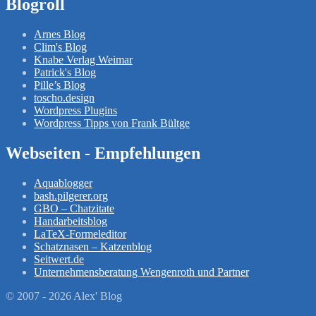
Blogroll
Arnes Blog
Clim's Blog
Knabe Verlag Weimar
Patrick's Blog
Pille’s Blog
toscho.design
Wordpress Plugins
Wordpress Tipps von Frank Bültge
Webseiten - Empfehlungen
Aquablogger
bash.pilgerer.org
GBO – Chatzitate
Handarbeitsblog
LaTeX-Formeleditor
Schatznasen – Katzenblog
Seitwert.de
Unternehmensberatung Wengenroth und Partner
© 2007 - 2026 Alex' Blog