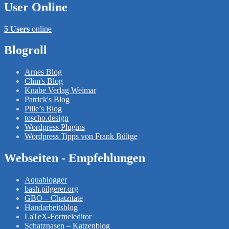
User Online
5 Users
online
Blogroll
Arnes Blog
Clim's Blog
Knabe Verlag Weimar
Patrick's Blog
Pille’s Blog
toscho.design
Wordpress Plugins
Wordpress Tipps von Frank Bültge
Webseiten - Empfehlungen
Aquablogger
bash.pilgerer.org
GBO – Chatzitate
Handarbeitsblog
LaTeX-Formeleditor
Schatznasen – Katzenblog