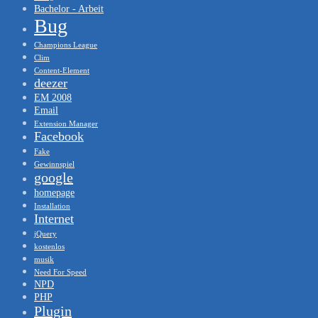
Bachelor - Arbeit
Bug
Champions League
Clim
Content-Element
deezer
EM 2008
Email
Extension Manager
Facebook
Fake
Gewinnspiel
google
homepage
Installation
Internet
jQuery
kostenlos
musik
Need For Speed
NPD
PHP
Plugin