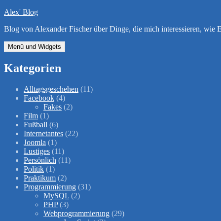
Zum
Alex' Blog
Inhalt
Blog von Alexander Fischer über Dinge, die mich interessieren, wi
springen
Menü und Widgets
Kategorien
Alltagsgeschehen
(11)
Facebook
(4)
Fakes
(2)
Film
(1)
Fußball
(6)
Internetantes
(22)
Joomla
(1)
Lustiges
(11)
Persönlich
(11)
Politik
(1)
Praktikum
(2)
Programmierung
(31)
MySQL
(2)
PHP
(3)
Webprogrammierung
(29)