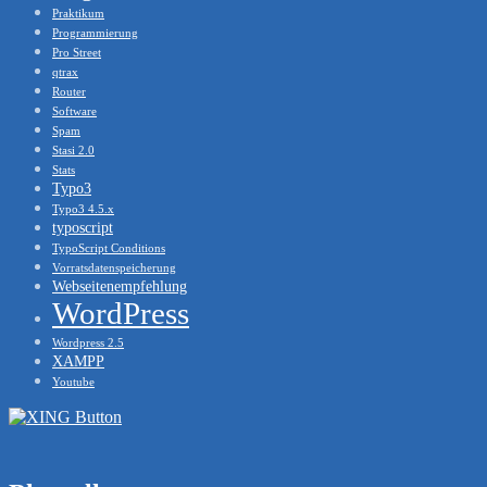
Praktikum
Programmierung
Pro Street
qtrax
Router
Software
Spam
Stasi 2.0
Stats
Typo3
Typo3 4.5.x
typoscript
TypoScript Conditions
Vorratsdatenspeicherung
Webseitenempfehlung
WordPress
Wordpress 2.5
XAMPP
Youtube