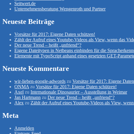
Seitwert.de
Unternehmensberatung Wengenroth und Partner
Neueste Beiträge
Vorsätze für 2017: Eigene Daten schützen!
Zählt der Aufruf eines Youtube-Videos als View, wenn das Vid
Der neue Trend – heißt „unfriend“?
Eigene Dateitypen in Netbeans einbinden für die Spracherken
Elemente mit TypoScript anhand eines gesetzten GET-Paramete
Neueste Kommentare
wir-lieben-google-adwords
zu
Vorsätze für 2017: Eigene Daten
ONMA
zu
Vorsätze für 2017: Eigene Daten schützen!
Axel
zu
Internationale Dinosaurier – Ausstellung in Weimar
Jan Hartmann
zu
Der neue Trend – heißt „unfriend“?
Alex
zu
Zählt der Aufruf eines Youtube-Videos als View, wenn
Meta
Anmelden
Eintrags-Feed