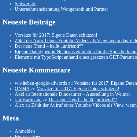
Seitwert.de
Unternehmensberatung Wengenroth und Partner
Neueste Beiträge
Vorsätze für 2017: Eigene Daten schützen!
Zählt der Aufruf eines Youtube-Videos als View, wenn das Vid
Der neue Trend – heißt „unfriend“?
Eigene Dateitypen in Netbeans einbinden für die Spracherken
Elemente mit TypoScript anhand eines gesetzten GET-Paramete
Neueste Kommentare
wir-lieben-google-adwords
zu
Vorsätze für 2017: Eigene Daten
ONMA
zu
Vorsätze für 2017: Eigene Daten schützen!
Axel
zu
Internationale Dinosaurier – Ausstellung in Weimar
Jan Hartmann
zu
Der neue Trend – heißt „unfriend“?
Alex
zu
Zählt der Aufruf eines Youtube-Videos als View, wenn
Meta
Anmelden
Eintrags-Feed