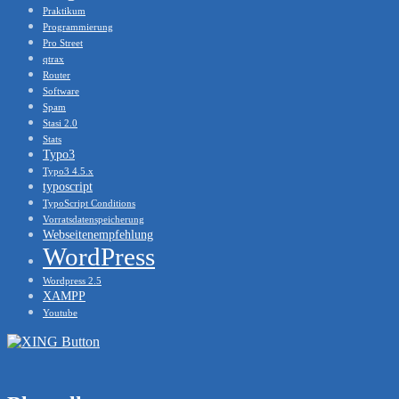
Praktikum
Programmierung
Pro Street
qtrax
Router
Software
Spam
Stasi 2.0
Stats
Typo3
Typo3 4.5.x
typoscript
TypoScript Conditions
Vorratsdatenspeicherung
Webseitenempfehlung
WordPress
Wordpress 2.5
XAMPP
Youtube