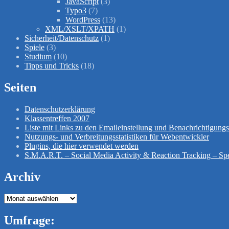
JavaScript
(3)
Typo3
(7)
WordPress
(13)
XML/XSLT/XPATH
(1)
Sicherheit/Datenschutz
(1)
Spiele
(3)
Studium
(10)
Tipps und Tricks
(18)
Seiten
Datenschutzerklärung
Klassentreffen 2007
Liste mit Links zu den Emaileinstellung und Benachrichtigun
Nutzungs- und Verbreitungsstatistiken für Webentwickler
Plugins, die hier verwendet werden
S.M.A.R.T. – Social Media Activity & Reaction Tracking – Spe
Archiv
Archiv
Umfrage: