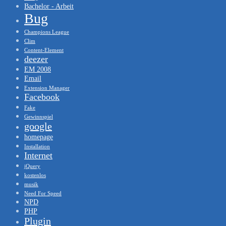
Bachelor - Arbeit
Bug
Champions League
Clim
Content-Element
deezer
EM 2008
Email
Extension Manager
Facebook
Fake
Gewinnspiel
google
homepage
Installation
Internet
jQuery
kostenlos
musik
Need For Speed
NPD
PHP
Plugin