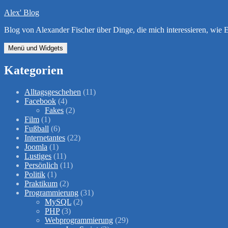
Zum
Alex' Blog
Inhalt
Blog von Alexander Fischer über Dinge, die mich interessieren, wi
springen
Menü und Widgets
Kategorien
Alltagsgeschehen
(11)
Facebook
(4)
Fakes
(2)
Film
(1)
Fußball
(6)
Internetantes
(22)
Joomla
(1)
Lustiges
(11)
Persönlich
(11)
Politik
(1)
Praktikum
(2)
Programmierung
(31)
MySQL
(2)
PHP
(3)
Webprogrammierung
(29)