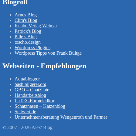
Blogroll
Arnes Blog
Clim's Blog
Knabe Verlag Weimar
Patrick's Blog
Pille’s Blog
toscho.design
Wordpress Plugins
Wordpress Tipps von Frank Bültge
Webseiten - Empfehlungen
Aquablogger
bash.pilgerer.org
GBO – Chatzitate
Handarbeitsblog
LaTeX-Formeleditor
Schatznasen – Katzenblog
Seitwert.de
Unternehmensberatung Wengenroth und Partner
© 2007 - 2026 Alex' Blog