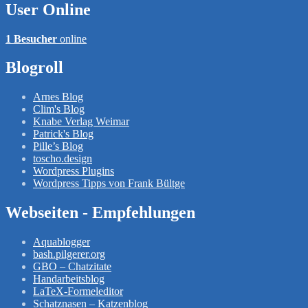
User Online
1 Besucher
online
Blogroll
Arnes Blog
Clim's Blog
Knabe Verlag Weimar
Patrick's Blog
Pille’s Blog
toscho.design
Wordpress Plugins
Wordpress Tipps von Frank Bültge
Webseiten - Empfehlungen
Aquablogger
bash.pilgerer.org
GBO – Chatzitate
Handarbeitsblog
LaTeX-Formeleditor
Schatznasen – Katzenblog