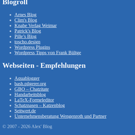
Blogroll
Arnes Blog
Clim's Blog
Knabe Verlag Weimar
Patrick's Blog
Pille’s Blog
toscho.design
Wordpress Plugins
Wordpress Tipps von Frank Bültge
Webseiten - Empfehlungen
Aquablogger
bash.pilgerer.org
GBO – Chatzitate
Handarbeitsblog
LaTeX-Formeleditor
Schatznasen – Katzenblog
Seitwert.de
Unternehmensberatung Wengenroth und Partner
© 2007 - 2026 Alex' Blog