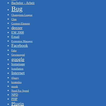
Bachelor - Arbeit
Bug
Champions League
Clim
Content-Element
deezer
EM 2008
Email
Extension Manager
Facebook
Fake
Gewinnspiel
google
homepage
Installation
Internet
jQuery
kostenlos
musik
Need For Speed
NPD
PHP
Plugin