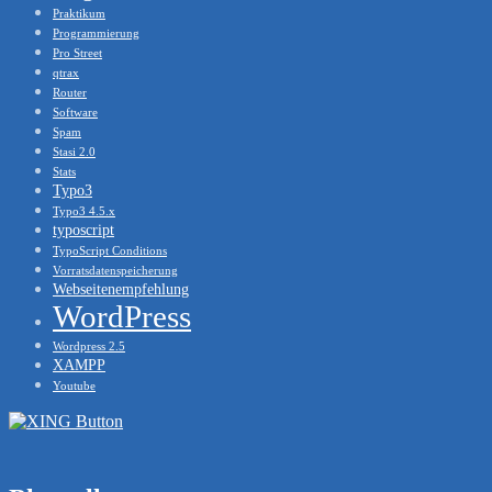
Praktikum
Programmierung
Pro Street
qtrax
Router
Software
Spam
Stasi 2.0
Stats
Typo3
Typo3 4.5.x
typoscript
TypoScript Conditions
Vorratsdatenspeicherung
Webseitenempfehlung
WordPress
Wordpress 2.5
XAMPP
Youtube