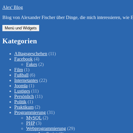
Zum
Alex' Blog
Inhalt
Blog von Alexander Fischer über Dinge, die mich interessieren, wi
springen
Menü und Widgets
Kategorien
Alltagsgeschehen
(11)
Facebook
(4)
Fakes
(2)
Film
(1)
Fußball
(6)
Internetantes
(22)
Joomla
(1)
Lustiges
(11)
Persönlich
(11)
Politik
(1)
Praktikum
(2)
Programmierung
(31)
MySQL
(2)
PHP
(3)
Webprogrammierung
(29)