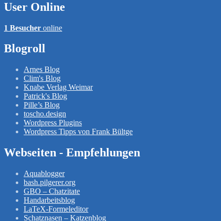
User Online
1 Besucher
online
Blogroll
Arnes Blog
Clim's Blog
Knabe Verlag Weimar
Patrick's Blog
Pille’s Blog
toscho.design
Wordpress Plugins
Wordpress Tipps von Frank Bültge
Webseiten - Empfehlungen
Aquablogger
bash.pilgerer.org
GBO – Chatzitate
Handarbeitsblog
LaTeX-Formeleditor
Schatznasen – Katzenblog