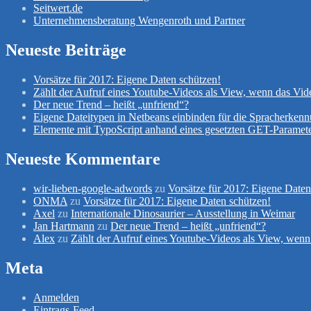
Seitwert.de
Unternehmensberatung Wengenroth und Partner
Neueste Beiträge
Vorsätze für 2017: Eigene Daten schützen!
Zählt der Aufruf eines Youtube-Videos als View, wenn das Vid
Der neue Trend – heißt „unfriend“?
Eigene Dateitypen in Netbeans einbinden für die Spracherken
Elemente mit TypoScript anhand eines gesetzten GET-Paramete
Neueste Kommentare
wir-lieben-google-adwords
zu
Vorsätze für 2017: Eigene Daten
ONMA
zu
Vorsätze für 2017: Eigene Daten schützen!
Axel
zu
Internationale Dinosaurier – Ausstellung in Weimar
Jan Hartmann
zu
Der neue Trend – heißt „unfriend“?
Alex
zu
Zählt der Aufruf eines Youtube-Videos als View, wenn
Meta
Anmelden
Eintrags-Feed