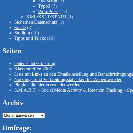
JavaScript
(3)
Typo3
(7)
WordPress
(13)
XML/XSLT/XPATH
(1)
Sicherheit/Datenschutz
(1)
Spiele
(3)
Studium
(10)
Tipps und Tricks
(18)
Seiten
Datenschutzerklärung
Klassentreffen 2007
Liste mit Links zu den Emaileinstellung und Benachrichtigun
Nutzungs- und Verbreitungsstatistiken für Webentwickler
Plugins, die hier verwendet werden
S.M.A.R.T. – Social Media Activity & Reaction Tracking – Spe
Archiv
Archiv
Umfrage: