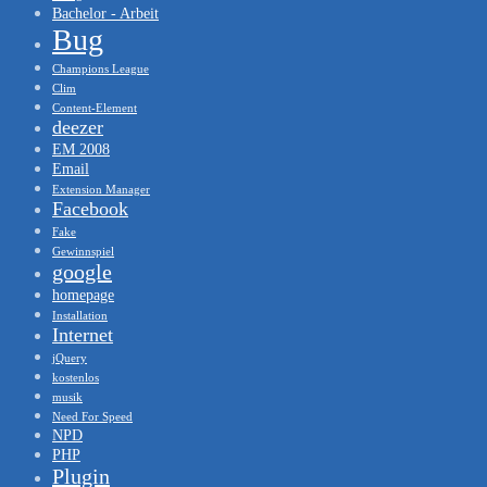
Bachelor - Arbeit
Bug
Champions League
Clim
Content-Element
deezer
EM 2008
Email
Extension Manager
Facebook
Fake
Gewinnspiel
google
homepage
Installation
Internet
jQuery
kostenlos
musik
Need For Speed
NPD
PHP
Plugin