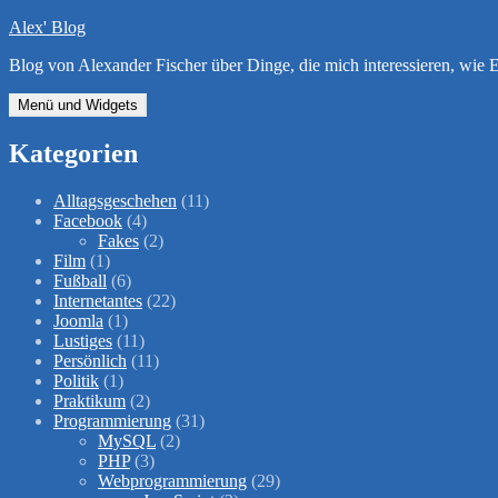
Zum
Alex' Blog
Inhalt
Blog von Alexander Fischer über Dinge, die mich interessieren, wi
springen
Menü und Widgets
Kategorien
Alltagsgeschehen
(11)
Facebook
(4)
Fakes
(2)
Film
(1)
Fußball
(6)
Internetantes
(22)
Joomla
(1)
Lustiges
(11)
Persönlich
(11)
Politik
(1)
Praktikum
(2)
Programmierung
(31)
MySQL
(2)
PHP
(3)
Webprogrammierung
(29)