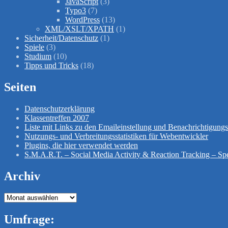
JavaScript
(3)
Typo3
(7)
WordPress
(13)
XML/XSLT/XPATH
(1)
Sicherheit/Datenschutz
(1)
Spiele
(3)
Studium
(10)
Tipps und Tricks
(18)
Seiten
Datenschutzerklärung
Klassentreffen 2007
Liste mit Links zu den Emaileinstellung und Benachrichtigun
Nutzungs- und Verbreitungsstatistiken für Webentwickler
Plugins, die hier verwendet werden
S.M.A.R.T. – Social Media Activity & Reaction Tracking – Spe
Archiv
Archiv
Umfrage: