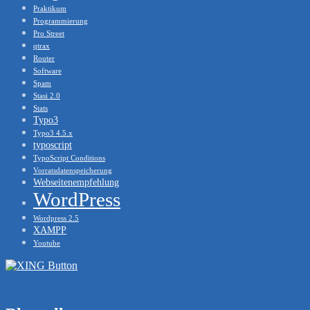
Praktikum
Programmierung
Pro Street
qtrax
Router
Software
Spam
Stasi 2.0
Stats
Typo3
Typo3 4.5.x
typoscript
TypoScript Conditions
Vorratsdatenspeicherung
Webseitenempfehlung
WordPress
Wordpress 2.5
XAMPP
Youtube