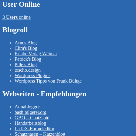
User Online
3 Users
online
Blogroll
Arnes Blog
Clim's Blog
Knabe Verlag Weimar
Patrick's Blog
Pille’s Blog
toscho.design
Wordpress Plugins
Wordpress Tipps von Frank Bültge
Webseiten - Empfehlungen
Aquablogger
bash.pilgerer.org
GBO – Chatzitate
Handarbeitsblog
LaTeX-Formeleditor
Schatznasen – Katzenblog