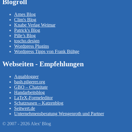
Blogroll
Arnes Blog
Clim's Blog
Knabe Verlag Weimar
Patrick's Blog
Pille’s Blog
toscho.design
Wordpress Plugins
Wordpress Tipps von Frank Bültge
Webseiten - Empfehlungen
Aquablogger
bash.pilgerer.org
GBO – Chatzitate
Handarbeitsblog
LaTeX-Formeleditor
Schatznasen – Katzenblog
Seitwert.de
Unternehmensberatung Wengenroth und Partner
© 2007 - 2026 Alex' Blog