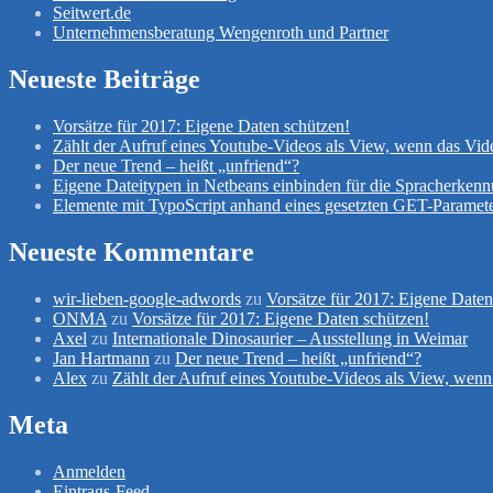
Seitwert.de
Unternehmensberatung Wengenroth und Partner
Neueste Beiträge
Vorsätze für 2017: Eigene Daten schützen!
Zählt der Aufruf eines Youtube-Videos als View, wenn das Vid
Der neue Trend – heißt „unfriend“?
Eigene Dateitypen in Netbeans einbinden für die Spracherken
Elemente mit TypoScript anhand eines gesetzten GET-Paramete
Neueste Kommentare
wir-lieben-google-adwords
zu
Vorsätze für 2017: Eigene Daten
ONMA
zu
Vorsätze für 2017: Eigene Daten schützen!
Axel
zu
Internationale Dinosaurier – Ausstellung in Weimar
Jan Hartmann
zu
Der neue Trend – heißt „unfriend“?
Alex
zu
Zählt der Aufruf eines Youtube-Videos als View, wenn
Meta
Anmelden
Eintrags-Feed