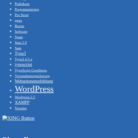
Praktikum
Programmierung
Pro Street
qtrax
Router
Software
Spam
Stasi 2.0
Stats
Typo3
Typo3 4.5.x
typoscript
TypoScript Conditions
Vorratsdatenspeicherung
Webseitenempfehlung
WordPress
Wordpress 2.5
XAMPP
Youtube