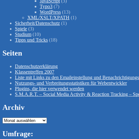
JavaScript
(3)
Typo3
(7)
WordPress
(13)
XML/XSLT/XPATH
(1)
Sicherheit/Datenschutz
(1)
Spiele
(3)
Studium
(10)
Tipps und Tricks
(18)
Seiten
Datenschutzerklärung
Klassentreffen 2007
Liste mit Links zu den Emaileinstellung und Benachrichtigun
Nutzungs- und Verbreitungsstatistiken für Webentwickler
Plugins, die hier verwendet werden
S.M.A.R.T. – Social Media Activity & Reaction Tracking – Spe
Archiv
Archiv
Umfrage: