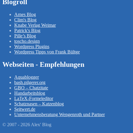
Blogroll
Arnes Blog
Clim's Blog
Knabe Verlag Weimar
Patrick's Blog
Pille’s Blog
toscho.design
Wordpress Plugins
Wordpress Tipps von Frank Bültge
Webseiten - Empfehlungen
Aquablogger
bash.pilgerer.org
GBO – Chatzitate
Handarbeitsblog
LaTeX-Formeleditor
Schatznasen – Katzenblog
Seitwert.de
Unternehmensberatung Wengenroth und Partner
© 2007 - 2026 Alex' Blog