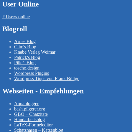
User Online
2 Users
online
Blogroll
Arnes Blog
Clim's Blog
Knabe Verlag Weimar
Patrick's Blog
Pille’s Blog
toscho.design
Wordpress Plugins
Wordpress Tipps von Frank Bültge
Webseiten - Empfehlungen
Aquablogger
bash.pilgerer.org
GBO – Chatzitate
Handarbeitsblog
LaTeX-Formeleditor
Schatznasen – Katzenblog