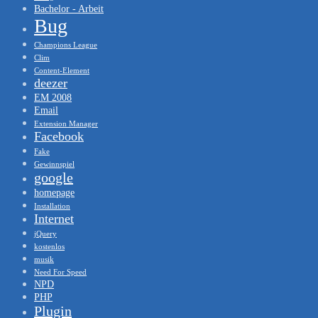
Bachelor - Arbeit
Bug
Champions League
Clim
Content-Element
deezer
EM 2008
Email
Extension Manager
Facebook
Fake
Gewinnspiel
google
homepage
Installation
Internet
jQuery
kostenlos
musik
Need For Speed
NPD
PHP
Plugin