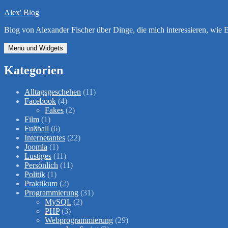
Zum
Alex' Blog
Inhalt
Blog von Alexander Fischer über Dinge, die mich interessieren, wi
springen
Menü und Widgets
Kategorien
Alltagsgeschehen
(11)
Facebook
(4)
Fakes
(2)
Film
(1)
Fußball
(6)
Internetantes
(22)
Joomla
(1)
Lustiges
(11)
Persönlich
(11)
Politik
(1)
Praktikum
(2)
Programmierung
(31)
MySQL
(2)
PHP
(3)
Webprogrammierung
(29)