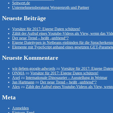
Seitwert.de
Unternehmensberatung Wengenroth und Partner
Neueste Beiträge
Vorsätze für 2017: Eigene Daten schützen!
Zählt der Aufruf eines Youtube-Videos als View, wenn das Vid
Der neue Trend – heißt „unfriend“?
Eigene Dateitypen in Netbeans einbinden für die Spracherken
Elemente mit TypoScript anhand eines gesetzten GET-Paramete
Neueste Kommentare
wir-lieben-google-adwords
zu
Vorsätze für 2017: Eigene Daten
ONMA
zu
Vorsätze für 2017: Eigene Daten schützen!
Axel
zu
Internationale Dinosaurier – Ausstellung in Weimar
Jan Hartmann
zu
Der neue Trend – heißt „unfriend“?
Alex
zu
Zählt der Aufruf eines Youtube-Videos als View, wenn
Meta
Anmelden
Eintrags-Feed