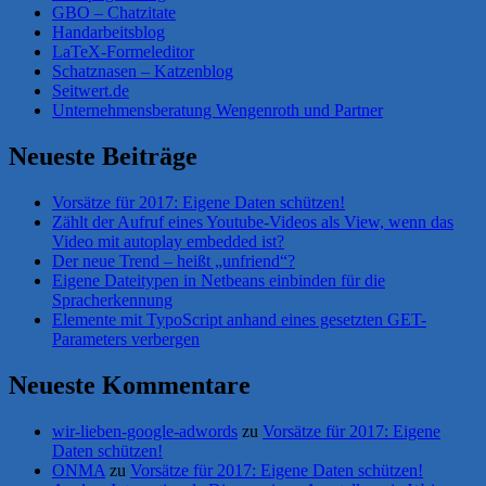
GBO – Chatzitate
Handarbeitsblog
LaTeX-Formeleditor
Schatznasen – Katzenblog
Seitwert.de
Unternehmensberatung Wengenroth und Partner
Neueste Beiträge
Vorsätze für 2017: Eigene Daten schützen!
Zählt der Aufruf eines Youtube-Videos als View, wenn das
Video mit autoplay embedded ist?
Der neue Trend – heißt „unfriend“?
Eigene Dateitypen in Netbeans einbinden für die
Spracherkennung
Elemente mit TypoScript anhand eines gesetzten GET-
Parameters verbergen
Neueste Kommentare
wir-lieben-google-adwords
zu
Vorsätze für 2017: Eigene
Daten schützen!
ONMA
zu
Vorsätze für 2017: Eigene Daten schützen!