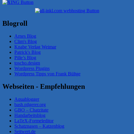
Blogroll
Arnes Blog
Clim's Blog
Knabe Verlag Weimar
Patrick's Blog
Pille’s Blog
toscho.design
Wordpress Plugins
Wordpress Tipps von Frank Bültge
Webseiten - Empfehlungen
Aquablogger
bash.pilgerer.org
GBO – Chatzitate
Handarbeitsblog
LaTeX-Formeleditor
Schatznasen – Katzenblog
Seitwert.de