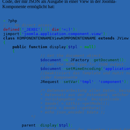
Code, der mir JSON als Ausgabe in einer View in der Joomla-
Komponente ermöglicht hat:
<
//-- No direct access
defined
(
'_JEXEC'
)
||
die
(
'=;)'
)
;
jimport
(
'joomla.application.component.view'
)
;
class
 KOMPONENTENNAMEViewKOMPONENTENNAME 
extends
{
public
function
 display
(
$tpl
=
null
)
{
// Get the document object.
$document
=&
 JFactory
::
getDocument
(
)
;
// Set the MIME type for JSON output.
$document
->
setMimeEncoding
(
'applicatio
//Deaktiviert das Template und nutzt n
//der Komponente
		JRequest
::
setVar
(
'tmpl'
,
'component'
)
;
/* Datenverarbeitung aller Daten, beisp
		* Datensatz aus der Datenbank, welcher als Array 

		* zurückgegeben wird. Beispielcode:

		* $model = &$this->getModel();

		* $data = $model->getData();

		* echo json_encode( $data ); 

	    */
        parent
::
display
(
$tpl
)
;
//Deaktivierung der gesamten Layout-Ko