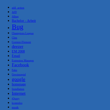
add_action
AfD
Alltag
Bachelor - Arbeit
Bug
Champions League
Clim
Content-Element
deezer
EM 2008
Email
Extension Manager
Facebook
Fake
Gewinnspiel
google
homepage
Installation
Internet
jQuery
kostenlos
musik