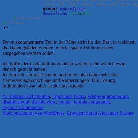
//die für html, head, meta und body-Ta
global
$mainframe
;
$mainframe
->
close
(
)
;
}
//function
}
//class
?>
Der auskommentierte Teil in der Mitte steht für den Part, in welchem
die Daten geladen werden, welche später JSON-encoded
ausgegeben werden sollen.
Ich hoffe, der Code hilft noch vielen weiteren, die wie ich ewig
danach gesucht haben!
Ich bin kein Joomla-Experte und freue mich daher sehr über
Verbesserungsvorschläge und Anmerkungen! Die Lösung
funktioniert zwar, aber ist sie auch sauber?
Veröffentlicht
Kategorien
Schl
21. Februar 2012
Joomla
,
Tipps und Tricks
,
Webprogrammierung
am
disable layout
,
disable view
,
joomla
,
joomla component
,
zu
layout
2 Kommentare
Joomla
Stolz präsentiert von WordPress
.
Erweitert durch Alexander Fischer
Layout
und
View-
Layout