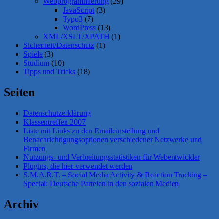
Webprogrammierung
(29)
JavaScript
(3)
Typo3
(7)
WordPress
(13)
XML/XSLT/XPATH
(1)
Sicherheit/Datenschutz
(1)
Spiele
(3)
Studium
(10)
Tipps und Tricks
(18)
Seiten
Datenschutzerklärung
Klassentreffen 2007
Liste mit Links zu den Emaileinstellung und
Benachrichtigungsoptionen verschiedener Netzwerke und
Firmen
Nutzungs- und Verbreitungsstatistiken für Webentwickler
Plugins, die hier verwendet werden
S.M.A.R.T. – Social Media Activity & Reaction Tracking –
Special: Deutsche Parteien in den sozialen Medien
Archiv