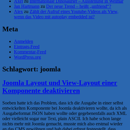
Axel
zu
Internationale Dinosaurier – Ausstellung in Weimar
Jan Hartmann
zu
Der neue Trend – heißt „unfriend“?
Alex
zu
Zählt der Aufruf eines Youtube-Videos als View,
wenn das Video mit autoplay embedded ist?
Meta
Anmelden
Eintrags-Feed
Kommentar-Feed
WordPress.org
Schlagwort:
joomla
Joomla Layout und View-Layout einer
Komponente deaktivieren
Soeben hatte ich das Problem, dass ich die Ausgabe in einer selbst
entwickelten Komponente bei Joomla deaktivieren wollte, da ich als
Ausgabeformat JSON haben wollte oder gegebenenfalls auch XML
oder vielleicht sogar nur Text, plain ASCII. Ich habe schon lange
nichts mehr mit Joomla gemacht, musste mich also erstmal wieder
an das CMS gewöhnen und hab dabei erfreut festgestellt, dass