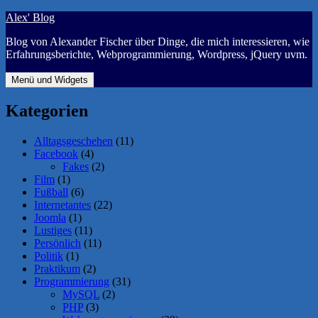
Zum
Alex' Blog
Inhalt
Blog von Alexander Fischer über Dinge, die mich interessieren, wie
springen
Erfahrungsberichte, Webprogrammierung, Wordpress, jQuery uvm.
Menü und Widgets
Kategorien
Alltagsgeschehen
(11)
Facebook
(4)
Fakes
(2)
Film
(1)
Fußball
(6)
Internetantes
(22)
Joomla
(1)
Lustiges
(11)
Persönlich
(11)
Politik
(1)
Praktikum
(2)
Programmierung
(31)
MySQL
(2)
PHP
(3)