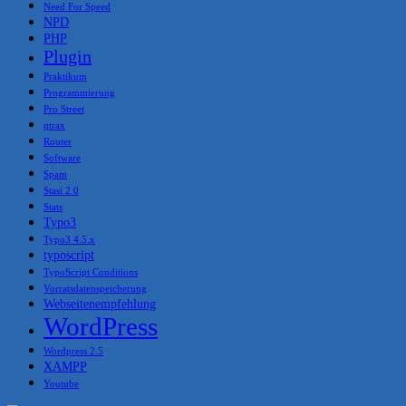
Need For Speed
NPD
PHP
Plugin
Praktikum
Programmierung
Pro Street
qtrax
Router
Software
Spam
Stasi 2.0
Stats
Typo3
Typo3 4.5.x
typoscript
TypoScript Conditions
Vorratsdatenspeicherung
Webseitenempfehlung
WordPress
Wordpress 2.5
XAMPP
Youtube