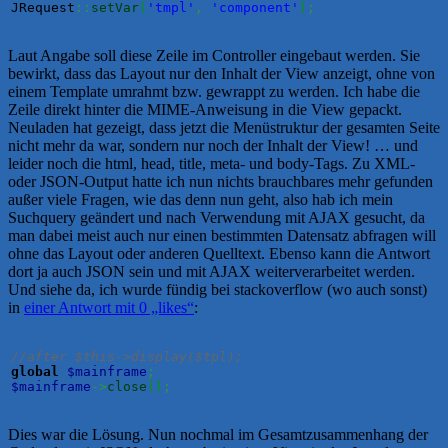
JRequest
::
setVar
(
'tmpl'
,
'component'
)
;
Laut Angabe soll diese Zeile im Controller eingebaut werden. Sie
bewirkt, dass das Layout nur den Inhalt der View anzeigt, ohne von
einem Template umrahmt bzw. gewrappt zu werden. Ich habe die
Zeile direkt hinter die MIME-Anweisung in die View gepackt.
Neuladen hat gezeigt, dass jetzt die Menüstruktur der gesamten Seite
nicht mehr da war, sondern nur noch der Inhalt der View! … und
leider noch die html, head, title, meta- und body-Tags. Zu XML-
oder JSON-Output hatte ich nun nichts brauchbares mehr gefunden
außer viele Fragen, wie das denn nun geht, also hab ich mein
Suchquery geändert und nach Verwendung mit AJAX gesucht, da
man dabei meist auch nur einen bestimmten Datensatz abfragen will
ohne das Layout oder anderen Quelltext. Ebenso kann die Antwort
dort ja auch JSON sein und mit AJAX weiterverarbeitet werden.
Und siehe da, ich wurde fündig bei stackoverflow (wo auch sonst)
in
einer Antwort mit 0 „likes“
:
//after $this->display($tpl);
global
$mainframe
;
$mainframe
->
close
(
)
;
Dies war die Lösung. Nun nochmal im Gesamtzusammenhang der