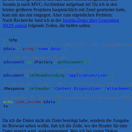
Joomla ja nach MVC-Architektur aufgebaut ist! Da ich in den
letzten größeren Projekten hauptsächlich mit Zend gearbeitet hatte,
kam mir das nur entgegen. Aber zum eigentlichen Problem:
Nach Recherche fand ich in der
Joomla-Doku über Generating
JSON output
folgende Zeilen, die helfen sollen:
<
//Daten, die später als JSON zurück- bzw. ausgegeben w
$data
=
array
(
'some data'
)
;
// Lade das Document-Objekt.
$document
=&
 JFactory
::
getDocument
(
)
;
// Setze MIME Typ für JSON Ausgabe.
$document
->
setMimeEncoding
(
'application/json'
)
;
// Dem Header "sagen", dass es sich um eine Datei hand
JResponse
::
setHeader
(
'Content-Disposition'
,
'attachment
// Ausgabe der Daten JSON-encoded durch die native PHP
echo
json_encode
(
$data
)
;
?>
Da ich die Daten nicht als Datei benötigt habe, sondern die Ausgabe
im Browser sehen wollte, hab ich die Zeile, wo der Header für eine
Datei gesetzt wird, auskommentiert. Was ich bei vielen Dokus