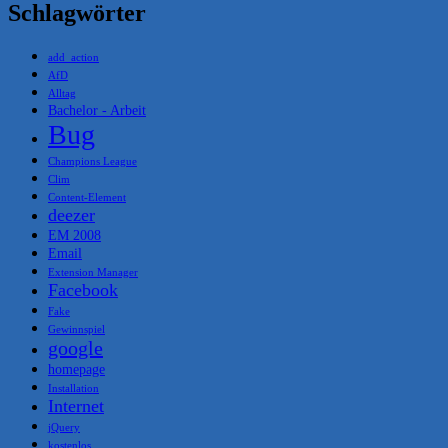
Schlagwörter
add_action
AfD
Alltag
Bachelor - Arbeit
Bug
Champions League
Clim
Content-Element
deezer
EM 2008
Email
Extension Manager
Facebook
Fake
Gewinnspiel
google
homepage
Installation
Internet
jQuery
kostenlos