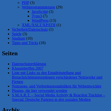
PHP
(3)
Webprogrammierung
(29)
JavaScript
(3)
Typo3
(7)
WordPress
(13)
XML/XSLT/XPATH
(1)
Sicherheit/Datenschutz
(1)
Spiele
(3)
Studium
(10)
Tipps und Tricks
(18)
Seiten
Datenschutzerklärung
Klassentreffen 2007
Liste mit Links zu den Emaileinstellung und
Benachrichtigungsoptionen verschiedener Netzwerke und
Firmen
Nutzungs- und Verbreitungsstatistiken für Webentwickler
Plugins, die hier verwendet werden
S.M.A.R.T. – Social Media Activity & Reaction Tracking –
Special: Deutsche Parteien in den sozialen Medien
Archiv