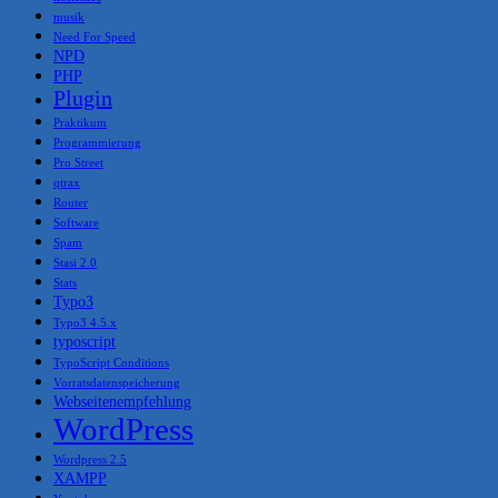
musik
Need For Speed
NPD
PHP
Plugin
Praktikum
Programmierung
Pro Street
qtrax
Router
Software
Spam
Stasi 2.0
Stats
Typo3
Typo3 4.5.x
typoscript
TypoScript Conditions
Vorratsdatenspeicherung
Webseitenempfehlung
WordPress
Wordpress 2.5
XAMPP