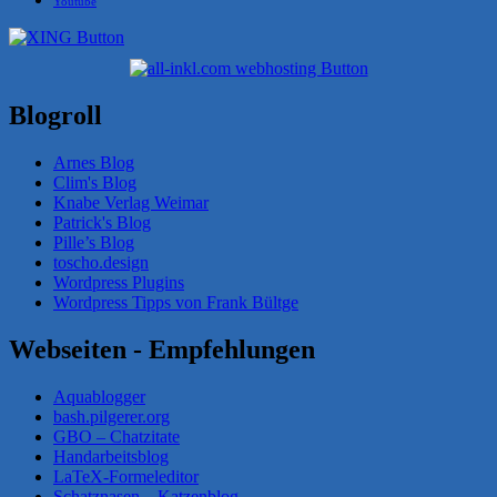
Youtube
Blogroll
Arnes Blog
Clim's Blog
Knabe Verlag Weimar
Patrick's Blog
Pille’s Blog
toscho.design
Wordpress Plugins
Wordpress Tipps von Frank Bültge
Webseiten - Empfehlungen
Aquablogger
bash.pilgerer.org
GBO – Chatzitate
Handarbeitsblog
LaTeX-Formeleditor
Schatznasen – Katzenblog