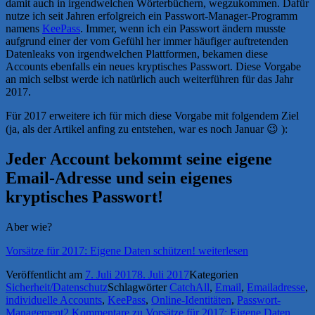
damit auch in irgendwelchen Wörterbüchern, wegzukommen. Dafür
nutze ich seit Jahren erfolgreich ein Passwort-Manager-Programm
namens
KeePass
. Immer, wenn ich ein Passwort ändern musste
aufgrund einer der vom Gefühl her immer häufiger auftretenden
Datenleaks von irgendwelchen Plattformen, bekamen diese
Accounts ebenfalls ein neues kryptisches Passwort. Diese Vorgabe
an mich selbst werde ich natürlich auch weiterführen für das Jahr
2017.
Für 2017 erweitere ich für mich diese Vorgabe mit folgendem Ziel
(ja, als der Artikel anfing zu entstehen, war es noch Januar 😉 ):
Jeder Account bekommt seine eigene
Email-Adresse und sein eigenes
kryptisches Passwort!
Aber wie?
Vorsätze für 2017: Eigene Daten schützen!
weiterlesen
Veröffentlicht am
7. Juli 2017
8. Juli 2017
Kategorien
Sicherheit/Datenschutz
Schlagwörter
CatchAll
,
Email
,
Emailadresse
,
individuelle Accounts
,
KeePass
,
Online-Identitäten
,
Passwort-
Management
2 Kommentare
zu Vorsätze für 2017: Eigene Daten