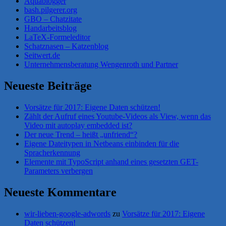
Aquablogger
bash.pilgerer.org
GBO – Chatzitate
Handarbeitsblog
LaTeX-Formeleditor
Schatznasen – Katzenblog
Seitwert.de
Unternehmensberatung Wengenroth und Partner
Neueste Beiträge
Vorsätze für 2017: Eigene Daten schützen!
Zählt der Aufruf eines Youtube-Videos als View, wenn das
Video mit autoplay embedded ist?
Der neue Trend – heißt „unfriend“?
Eigene Dateitypen in Netbeans einbinden für die
Spracherkennung
Elemente mit TypoScript anhand eines gesetzten GET-
Parameters verbergen
Neueste Kommentare
wir-lieben-google-adwords
zu
Vorsätze für 2017: Eigene
Daten schützen!