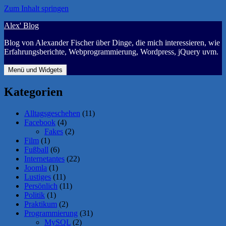
Zum Inhalt springen
Alex' Blog
Blog von Alexander Fischer über Dinge, die mich interessieren, wie
Erfahrungsberichte, Webprogrammierung, Wordpress, jQuery uvm.
Menü und Widgets
Kategorien
Alltagsgeschehen
(11)
Facebook
(4)
Fakes
(2)
Film
(1)
Fußball
(6)
Internetantes
(22)
Joomla
(1)
Lustiges
(11)
Persönlich
(11)
Politik
(1)
Praktikum
(2)
Programmierung
(31)
MySQL
(2)