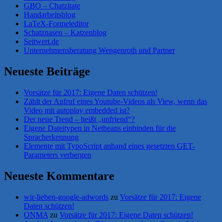
GBO – Chatzitate
Handarbeitsblog
LaTeX-Formeleditor
Schatznasen – Katzenblog
Seitwert.de
Unternehmensberatung Wengenroth und Partner
Neueste Beiträge
Vorsätze für 2017: Eigene Daten schützen!
Zählt der Aufruf eines Youtube-Videos als View, wenn das
Video mit autoplay embedded ist?
Der neue Trend – heißt „unfriend“?
Eigene Dateitypen in Netbeans einbinden für die
Spracherkennung
Elemente mit TypoScript anhand eines gesetzten GET-
Parameters verbergen
Neueste Kommentare
wir-lieben-google-adwords
zu
Vorsätze für 2017: Eigene
Daten schützen!
ONMA
zu
Vorsätze für 2017: Eigene Daten schützen!