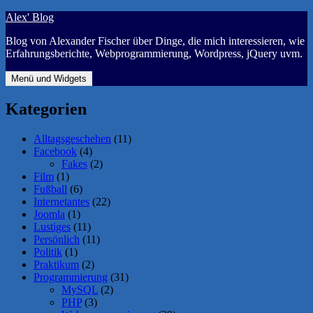
Zum
Alex' Blog
Inhalt
Blog von Alexander Fischer über Dinge, die mich interessieren, wie
springen
Erfahrungsberichte, Webprogrammierung, Wordpress, jQuery uvm.
Menü und Widgets
Kategorien
Alltagsgeschehen
(11)
Facebook
(4)
Fakes
(2)
Film
(1)
Fußball
(6)
Internetantes
(22)
Joomla
(1)
Lustiges
(11)
Persönlich
(11)
Politik
(1)
Praktikum
(2)
Programmierung
(31)
MySQL
(2)
PHP
(3)