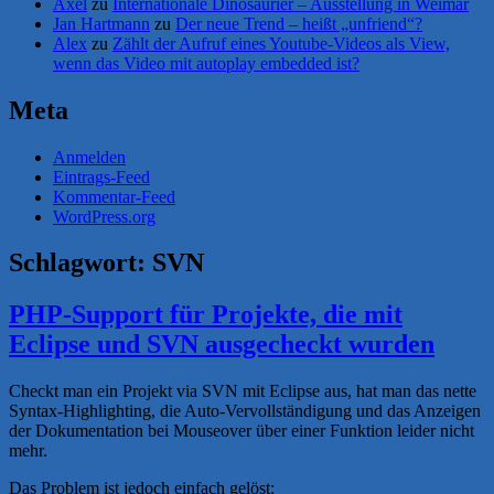
Axel
zu
Internationale Dinosaurier – Ausstellung in Weimar
Jan Hartmann
zu
Der neue Trend – heißt „unfriend“?
Alex
zu
Zählt der Aufruf eines Youtube-Videos als View,
wenn das Video mit autoplay embedded ist?
Meta
Anmelden
Eintrags-Feed
Kommentar-Feed
WordPress.org
Schlagwort:
SVN
PHP-Support für Projekte, die mit
Eclipse und SVN ausgecheckt wurden
Checkt man ein Projekt via SVN mit Eclipse aus, hat man das nette
Syntax-Highlighting, die Auto-Vervollständigung und das Anzeigen
der Dokumentation bei Mouseover über einer Funktion leider nicht
mehr.
Das Problem ist jedoch einfach gelöst: