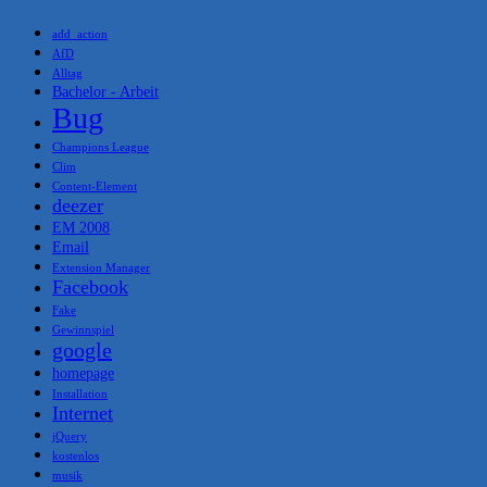
add_action
AfD
Alltag
Bachelor - Arbeit
Bug
Champions League
Clim
Content-Element
deezer
EM 2008
Email
Extension Manager
Facebook
Fake
Gewinnspiel
google
homepage
Installation
Internet
jQuery
kostenlos
musik