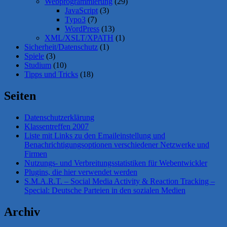
Webprogrammierung
(29)
JavaScript
(3)
Typo3
(7)
WordPress
(13)
XML/XSLT/XPATH
(1)
Sicherheit/Datenschutz
(1)
Spiele
(3)
Studium
(10)
Tipps und Tricks
(18)
Seiten
Datenschutzerklärung
Klassentreffen 2007
Liste mit Links zu den Emaileinstellung und
Benachrichtigungsoptionen verschiedener Netzwerke und
Firmen
Nutzungs- und Verbreitungsstatistiken für Webentwickler
Plugins, die hier verwendet werden
S.M.A.R.T. – Social Media Activity & Reaction Tracking –
Special: Deutsche Parteien in den sozialen Medien
Archiv