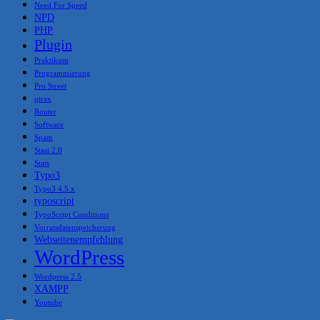
Need For Speed
NPD
PHP
Plugin
Praktikum
Programmierung
Pro Street
qtrax
Router
Software
Spam
Stasi 2.0
Stats
Typo3
Typo3 4.5.x
typoscript
TypoScript Conditions
Vorratsdatenspeicherung
Webseitenempfehlung
WordPress
Wordpress 2.5
XAMPP
Youtube