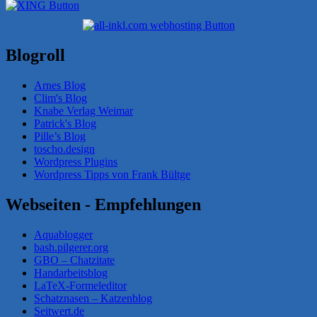
Blogroll
Arnes Blog
Clim's Blog
Knabe Verlag Weimar
Patrick's Blog
Pille’s Blog
toscho.design
Wordpress Plugins
Wordpress Tipps von Frank Bültge
Webseiten - Empfehlungen
Aquablogger
bash.pilgerer.org
GBO – Chatzitate
Handarbeitsblog
LaTeX-Formeleditor
Schatznasen – Katzenblog
Seitwert.de