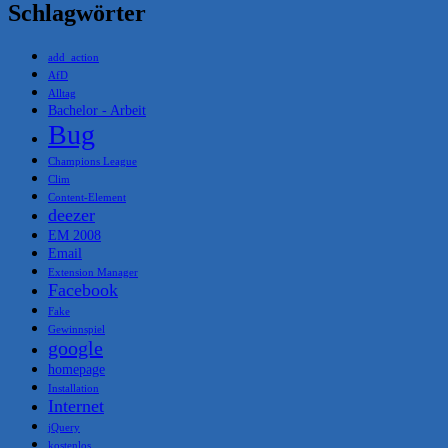
Schlagwörter
add_action
AfD
Alltag
Bachelor - Arbeit
Bug
Champions League
Clim
Content-Element
deezer
EM 2008
Email
Extension Manager
Facebook
Fake
Gewinnspiel
google
homepage
Installation
Internet
jQuery
kostenlos