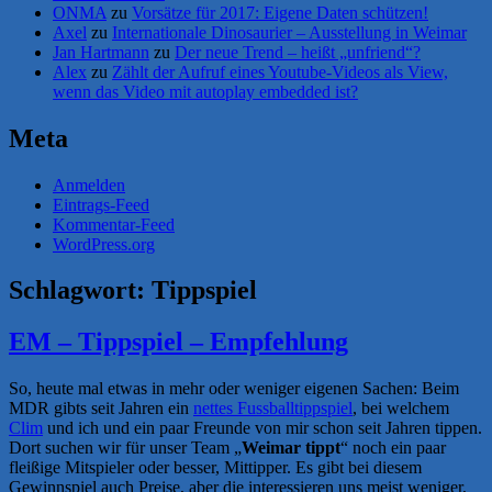
ONMA
zu
Vorsätze für 2017: Eigene Daten schützen!
Axel
zu
Internationale Dinosaurier – Ausstellung in Weimar
Jan Hartmann
zu
Der neue Trend – heißt „unfriend“?
Alex
zu
Zählt der Aufruf eines Youtube-Videos als View,
wenn das Video mit autoplay embedded ist?
Meta
Anmelden
Eintrags-Feed
Kommentar-Feed
WordPress.org
Schlagwort:
Tippspiel
EM – Tippspiel – Empfehlung
So, heute mal etwas in mehr oder weniger eigenen Sachen: Beim
MDR gibts seit Jahren ein
nettes Fussballtippspiel
, bei welchem
Clim
und ich und ein paar Freunde von mir schon seit Jahren tippen.
Dort suchen wir für unser Team „
Weimar tippt
“ noch ein paar
fleißige Mitspieler oder besser, Mittipper. Es gibt bei diesem
Gewinnspiel auch Preise, aber die interessieren uns meist weniger,