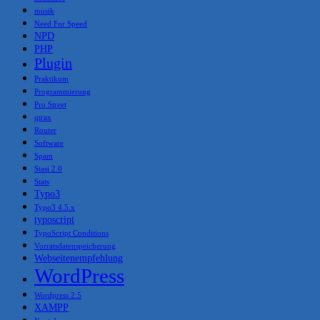
musik
Need For Speed
NPD
PHP
Plugin
Praktikum
Programmierung
Pro Street
qtrax
Router
Software
Spam
Stasi 2.0
Stats
Typo3
Typo3 4.5.x
typoscript
TypoScript Conditions
Vorratsdatenspeicherung
Webseitenempfehlung
WordPress
Wordpress 2.5
XAMPP