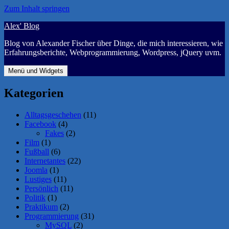
Zum Inhalt springen
Alex' Blog
Blog von Alexander Fischer über Dinge, die mich interessieren, wie
Erfahrungsberichte, Webprogrammierung, Wordpress, jQuery uvm.
Menü und Widgets
Kategorien
Alltagsgeschehen
(11)
Facebook
(4)
Fakes
(2)
Film
(1)
Fußball
(6)
Internetantes
(22)
Joomla
(1)
Lustiges
(11)
Persönlich
(11)
Politik
(1)
Praktikum
(2)
Programmierung
(31)
MySQL
(2)