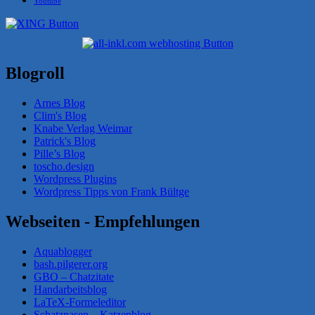
Youtube
Blogroll
Arnes Blog
Clim's Blog
Knabe Verlag Weimar
Patrick's Blog
Pille’s Blog
toscho.design
Wordpress Plugins
Wordpress Tipps von Frank Bültge
Webseiten - Empfehlungen
Aquablogger
bash.pilgerer.org
GBO – Chatzitate
Handarbeitsblog
LaTeX-Formeleditor
Schatznasen – Katzenblog