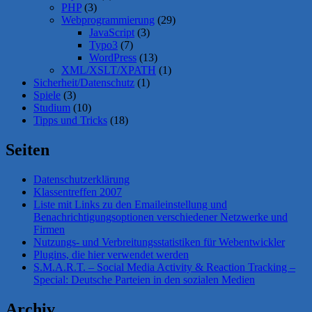
PHP
(3)
Webprogrammierung
(29)
JavaScript
(3)
Typo3
(7)
WordPress
(13)
XML/XSLT/XPATH
(1)
Sicherheit/Datenschutz
(1)
Spiele
(3)
Studium
(10)
Tipps und Tricks
(18)
Seiten
Datenschutzerklärung
Klassentreffen 2007
Liste mit Links zu den Emaileinstellung und
Benachrichtigungsoptionen verschiedener Netzwerke und
Firmen
Nutzungs- und Verbreitungsstatistiken für Webentwickler
Plugins, die hier verwendet werden
S.M.A.R.T. – Social Media Activity & Reaction Tracking –
Special: Deutsche Parteien in den sozialen Medien
Archiv