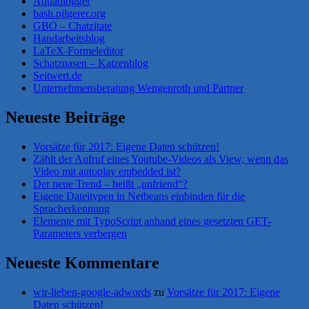
Aquablogger
bash.pilgerer.org
GBO – Chatzitate
Handarbeitsblog
LaTeX-Formeleditor
Schatznasen – Katzenblog
Seitwert.de
Unternehmensberatung Wengenroth und Partner
Neueste Beiträge
Vorsätze für 2017: Eigene Daten schützen!
Zählt der Aufruf eines Youtube-Videos als View, wenn das
Video mit autoplay embedded ist?
Der neue Trend – heißt „unfriend“?
Eigene Dateitypen in Netbeans einbinden für die
Spracherkennung
Elemente mit TypoScript anhand eines gesetzten GET-
Parameters verbergen
Neueste Kommentare
wir-lieben-google-adwords
zu
Vorsätze für 2017: Eigene
Daten schützen!