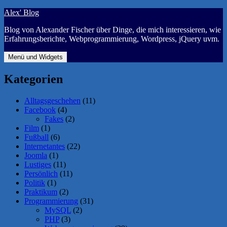
Zum
Alex' Blog
Inhalt
Blog von Alexander Fischer über Dinge, die mich interessieren, wie
springen
Erfahrungsberichte, Webprogrammierung, Wordpress, jQuery uvm.
Menü und Widgets
Kategorien
Alltagsgeschehen
(11)
Facebook
(4)
Fakes
(2)
Film
(1)
Fußball
(6)
Internetantes
(22)
Joomla
(1)
Lustiges
(11)
Persönlich
(11)
Politik
(1)
Praktikum
(2)
Programmierung
(31)
MySQL
(2)
PHP
(3)