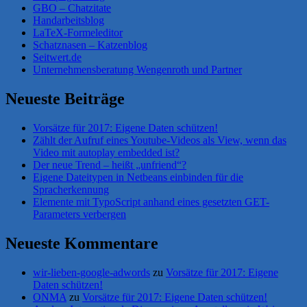
GBO – Chatzitate
Handarbeitsblog
LaTeX-Formeleditor
Schatznasen – Katzenblog
Seitwert.de
Unternehmensberatung Wengenroth und Partner
Neueste Beiträge
Vorsätze für 2017: Eigene Daten schützen!
Zählt der Aufruf eines Youtube-Videos als View, wenn das
Video mit autoplay embedded ist?
Der neue Trend – heißt „unfriend“?
Eigene Dateitypen in Netbeans einbinden für die
Spracherkennung
Elemente mit TypoScript anhand eines gesetzten GET-
Parameters verbergen
Neueste Kommentare
wir-lieben-google-adwords
zu
Vorsätze für 2017: Eigene
Daten schützen!
ONMA
zu
Vorsätze für 2017: Eigene Daten schützen!