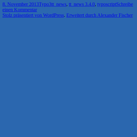
Veröffentlicht
Kategorien
Schlagwörter
8. November 2013
Typo3
tt_news
,
tt_news 3.4.0
,
typoscript
Schreibe
am
zu
einen Kommentar
tt_news
Stolz präsentiert von WordPress
.
Erweitert durch Alexander Fischer
–
Alle
Sprachparameter
zum
Übersetzen