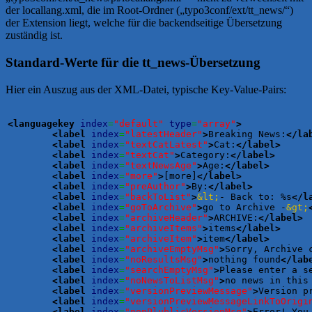
der locallang.xml, die im Root-Ordner („typo3conf/ext/tt_news/“)
der Extension liegt, welche für die backendseitige Übersetzung
zuständig ist.
Standard-Werte für die tt_news-Übersetzung
Hier ein Auszug aus der XML-Datei, typische Key-Value-Pairs:
<languagekey
index
=
"default"
type
=
"array"
>
<label
index
=
"latestHeader"
>
Breaking News:
</la
<label
index
=
"textCatLatest"
>
Cat:
</label
>
<label
index
=
"textCat"
>
Category:
</label
>
<label
index
=
"textNewsAge"
>
Age:
</label
>
<label
index
=
"more"
>
[more]
</label
>
<label
index
=
"preAuthor"
>
By:
</label
>
<label
index
=
"backToList"
>
&lt;
- Back to: %s
</l
<label
index
=
"goToArchive"
>
go to Archive -
&gt;
<label
index
=
"archiveHeader"
>
ARCHIVE:
</label
>
<label
index
=
"archiveItems"
>
items
</label
>
<label
index
=
"archiveItem"
>
item
</label
>
<label
index
=
"archiveEmptyMsg"
>
Sorry, Archive 
<label
index
=
"noResultsMsg"
>
nothing found
</lab
<label
index
=
"searchEmptyMsg"
>
Please enter a s
<label
index
=
"noNewsToListMsg"
>
no news in this
<label
index
=
"versionPreviewMessage"
>
Version p
<label
index
=
"versionPreviewMessageLinkToOrigi
<label
index
=
"nonPlublicVersionMsg"
>
Error! You