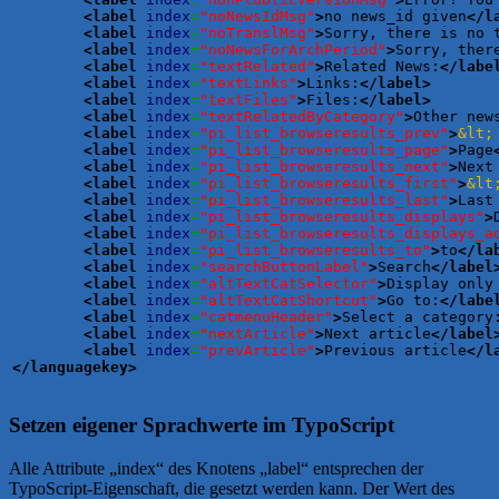
<label
index
=
"noNewsIdMsg"
>
no news_id given
</l
<label
index
=
"noTranslMsg"
>
Sorry, there is no 
<label
index
=
"noNewsForArchPeriod"
>
Sorry, ther
<label
index
=
"textRelated"
>
Related News:
</labe
<label
index
=
"textLinks"
>
Links:
</label
>
<label
index
=
"textFiles"
>
Files:
</label
>
<label
index
=
"textRelatedByCategory"
>
Other new
<label
index
=
"pi_list_browseresults_prev"
>
&lt;
<label
index
=
"pi_list_browseresults_page"
>
Page
<label
index
=
"pi_list_browseresults_next"
>
Next
<label
index
=
"pi_list_browseresults_first"
>
&lt
<label
index
=
"pi_list_browseresults_last"
>
Last
<label
index
=
"pi_list_browseresults_displays"
>
<label
index
=
"pi_list_browseresults_displays_a
<label
index
=
"pi_list_browseresults_to"
>
to
</la
<label
index
=
"searchButtonLabel"
>
Search
</label
<label
index
=
"altTextCatSelector"
>
Display only
<label
index
=
"altTextCatShortcut"
>
Go to:
</labe
<label
index
=
"catmenuHeader"
>
Select a category
<label
index
=
"nextArticle"
>
Next article
</label
<label
index
=
"prevArticle"
>
Previous article
</l
</languagekey
>
Setzen eigener Sprachwerte im TypoScript
Alle Attribute „index“ des Knotens „label“ entsprechen der
TypoScript-Eigenschaft, die gesetzt werden kann. Der Wert des