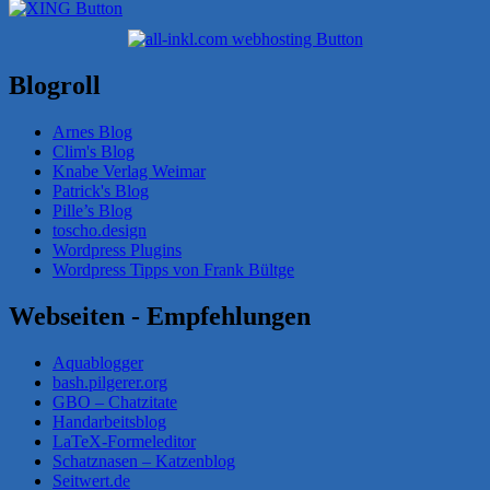
Blogroll
Arnes Blog
Clim's Blog
Knabe Verlag Weimar
Patrick's Blog
Pille’s Blog
toscho.design
Wordpress Plugins
Wordpress Tipps von Frank Bültge
Webseiten - Empfehlungen
Aquablogger
bash.pilgerer.org
GBO – Chatzitate
Handarbeitsblog
LaTeX-Formeleditor
Schatznasen – Katzenblog
Seitwert.de