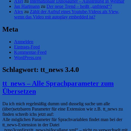
Axel
zu
Internationale Dinosaurier – Ausstellung in Weimar
Jan Hartmann
zu
Der neue Trend – heißt „unfriend“?
Alex
zu
Zählt der Aufruf eines Youtube-Videos als View,
wenn das Video mit autoplay embedded ist?
Meta
Anmelden
Eintrags-Feed
Kommentar-Feed
WordPress.org
Schlagwort:
tt_news 3.4.0
tt_news – Alle Sprachparameter zum
Übersetzen
Da ich mich regelmäßig dumm und dusselig suche um alle
(über)setzbaren Parameter für eine Extension wie z.B. tt_news zu
finden schreib ichs jetzt auf:
Alle möglichen Parameter für Sprachvariablen findet man bei der
tt_news-Extension in der Datei
„typo3conf/ext/tt_news/pi/locallang.xml“ – nicht zu verwechselt mit