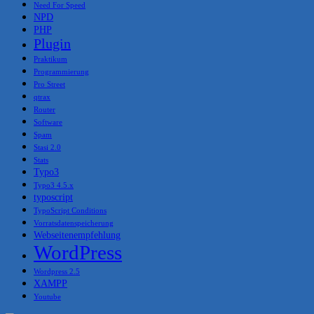
Need For Speed
NPD
PHP
Plugin
Praktikum
Programmierung
Pro Street
qtrax
Router
Software
Spam
Stasi 2.0
Stats
Typo3
Typo3 4.5.x
typoscript
TypoScript Conditions
Vorratsdatenspeicherung
Webseitenempfehlung
WordPress
Wordpress 2.5
XAMPP
Youtube