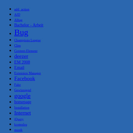
add_action
AfD
Alltag
Bachelor - Arbeit
Bug
Champions League
Clim
Content-Element
deezer
EM 2008
Email
Extension Manager
Facebook
Fake
Gewinnspiel
google
homepage
Installation
Internet
jQuery
kostenlos
musik