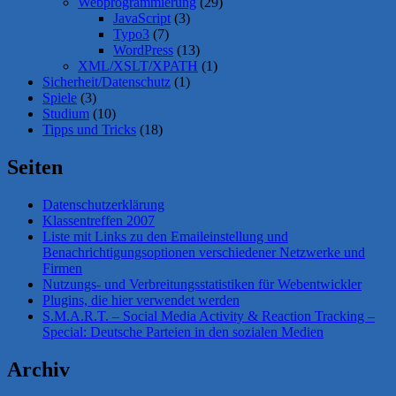
Webprogrammierung
(29)
JavaScript
(3)
Typo3
(7)
WordPress
(13)
XML/XSLT/XPATH
(1)
Sicherheit/Datenschutz
(1)
Spiele
(3)
Studium
(10)
Tipps und Tricks
(18)
Seiten
Datenschutzerklärung
Klassentreffen 2007
Liste mit Links zu den Emaileinstellung und
Benachrichtigungsoptionen verschiedener Netzwerke und
Firmen
Nutzungs- und Verbreitungsstatistiken für Webentwickler
Plugins, die hier verwendet werden
S.M.A.R.T. – Social Media Activity & Reaction Tracking –
Special: Deutsche Parteien in den sozialen Medien
Archiv