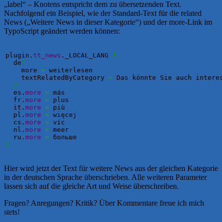
„label“ – Knotens entspricht dem zu übersetzenden Text.
Nachfolgend ein Beispiel, wie der Standard-Text für die related
News („Weitere News in dieser Kategorie“) und der more-Link im
TypoScript geändert werden können:
plugin.
tt_news
._LOCAL_LANG 
{
  de
{
    more 
=
 weiterlesen

    textRelatedByCategory 
=
 Das könnte Sie auch interes
}
  es.
more
=
 más

  fr.
more
=
 plus

  it.
more
=
 più

  pl.
more
=
 więcej

  cs.
more
=
 víc

  nl.
more
=
 meer

  ru.
more
=
}
Hier wird jetzt der Text für weitere News aus der gleichen Kategorie
in der deutschen Sprache überschrieben. Alle weiteren Parameter
lassen sich auf die gleiche Art und Weise überschreiben.
Fragen? Anregungen? Kritik? Über Kommentare freue ich mich
stets!