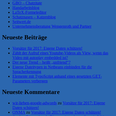
GBO – Chatzitate
Handarbeitsblog
LaTeX-Formeleditor
Schatznasen – Katzenblog
Seitwert.de
Unternehmensberatung Wengenroth und Partner
Neueste Beiträge
Vorsätze für 2017: Eigene Daten schützen!
Zählt der Aufruf eines Youtube-Videos als View, wenn das
Video mit autoplay embedded ist?
Der neue Trend – heißt „unfriend“?
Eigene Dateitypen in Netbeans einbinden für die
Spracherkennung
Elemente mit TypoScript anhand eines gesetzten GET-
Parameters verbergen
Neueste Kommentare
wir-lieben-google-adwords
zu
Vorsätze für 2017: Eigene
Daten schützen!
ONMA
zu
Vorsätze für 2017: Eigene Daten schützen!