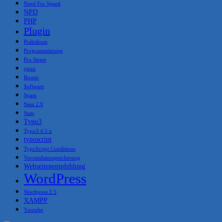
Need For Speed
NPD
PHP
Plugin
Praktikum
Programmierung
Pro Street
qtrax
Router
Software
Spam
Stasi 2.0
Stats
Typo3
Typo3 4.5.x
typoscript
TypoScript Conditions
Vorratsdatenspeicherung
Webseitenempfehlung
WordPress
Wordpress 2.5
XAMPP
Youtube