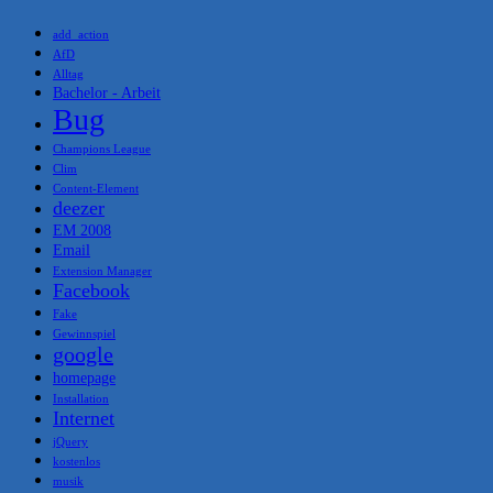
add_action
AfD
Alltag
Bachelor - Arbeit
Bug
Champions League
Clim
Content-Element
deezer
EM 2008
Email
Extension Manager
Facebook
Fake
Gewinnspiel
google
homepage
Installation
Internet
jQuery
kostenlos
musik