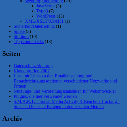
Webprogrammierung
(29)
JavaScript
(3)
Typo3
(7)
WordPress
(13)
XML/XSLT/XPATH
(1)
Sicherheit/Datenschutz
(1)
Spiele
(3)
Studium
(10)
Tipps und Tricks
(18)
Seiten
Datenschutzerklärung
Klassentreffen 2007
Liste mit Links zu den Emaileinstellung und
Benachrichtigungsoptionen verschiedener Netzwerke und
Firmen
Nutzungs- und Verbreitungsstatistiken für Webentwickler
Plugins, die hier verwendet werden
S.M.A.R.T. – Social Media Activity & Reaction Tracking –
Special: Deutsche Parteien in den sozialen Medien
Archiv