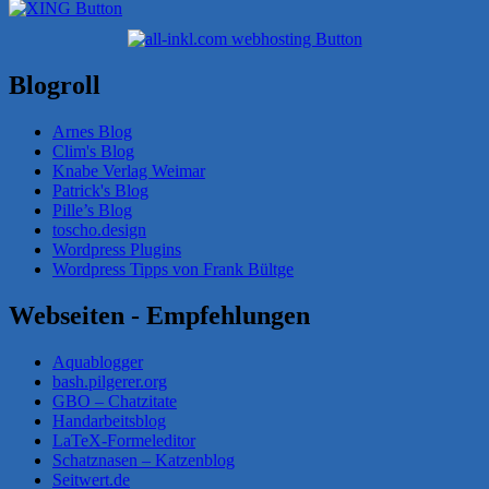
Blogroll
Arnes Blog
Clim's Blog
Knabe Verlag Weimar
Patrick's Blog
Pille’s Blog
toscho.design
Wordpress Plugins
Wordpress Tipps von Frank Bültge
Webseiten - Empfehlungen
Aquablogger
bash.pilgerer.org
GBO – Chatzitate
Handarbeitsblog
LaTeX-Formeleditor
Schatznasen – Katzenblog
Seitwert.de