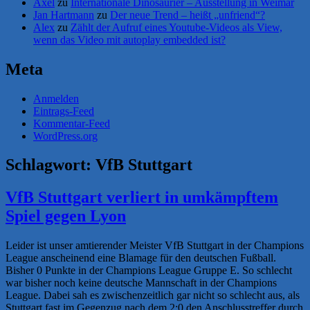
Axel
zu
Internationale Dinosaurier – Ausstellung in Weimar
Jan Hartmann
zu
Der neue Trend – heißt „unfriend“?
Alex
zu
Zählt der Aufruf eines Youtube-Videos als View,
wenn das Video mit autoplay embedded ist?
Meta
Anmelden
Eintrags-Feed
Kommentar-Feed
WordPress.org
Schlagwort:
VfB Stuttgart
VfB Stuttgart verliert in umkämpftem
Spiel gegen Lyon
Leider ist unser amtierender Meister VfB Stuttgart in der Champions
League anscheinend eine Blamage für den deutschen Fußball.
Bisher 0 Punkte in der Champions League Gruppe E. So schlecht
war bisher noch keine deutsche Mannschaft in der Champions
League. Dabei sah es zwischenzeitlich gar nicht so schlecht aus, als
Stuttgart fast im Gegenzug nach dem 2:0 den Anschlusstreffer durch