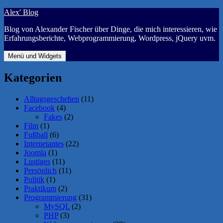
Zum
Alex' Blog
Inhalt
Blog von Alexander Fischer über Dinge, die mich interessieren, wie
springen
Erfahrungsberichte, Webprogrammierung, Wordpress, jQuery uvm.
Menü und Widgets
Kategorien
Alltagsgeschehen
(11)
Facebook
(4)
Fakes
(2)
Film
(1)
Fußball
(6)
Internetantes
(22)
Joomla
(1)
Lustiges
(11)
Persönlich
(11)
Politik
(1)
Praktikum
(2)
Programmierung
(31)
MySQL
(2)
PHP
(3)