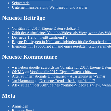
Seitwert.de
Unternehmensberatung Wengenroth und Partner
Neueste Beiträge
Vorsätze für 2017: Eigene Daten schützen!
Zählt der Aufruf eines Youtube-Videos als View, wenn das Vid
Der neue Trend – heißt „unfriend“?
Eigene Dateitypen in Netbeans einbinden für die Spracherken
Elemente mit TypoScript anhand eines gesetzten GET-Paramete
Neueste Kommentare
wir-lieben-google-adwords
zu
Vorsätze für 2017: Eigene Daten
ONMA
zu
Vorsätze für 2017: Eigene Daten schützen!
Axel
zu
Internationale Dinosaurier – Ausstellung in Weimar
Jan Hartmann
zu
Der neue Trend – heißt „unfriend“?
Alex
zu
Zählt der Aufruf eines Youtube-Videos als View, wenn
Meta
Anmelden
Eintrags-Feed