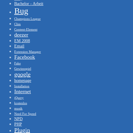
Bachelor - Arbeit
Bug
Champions League
Clim
Content-Element
deezer
EM 2008
Email
Extension Manager
Facebook
Fake
Gewinnspiel
google
homepage
Installation
Internet
jQuery
kostenlos
musik
Need For Speed
NPD
PHP
Plugin