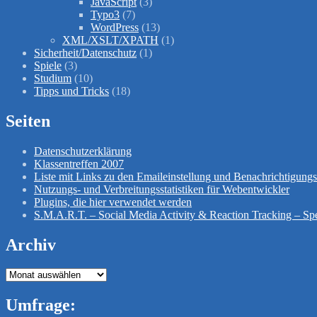
JavaScript
(3)
Typo3
(7)
WordPress
(13)
XML/XSLT/XPATH
(1)
Sicherheit/Datenschutz
(1)
Spiele
(3)
Studium
(10)
Tipps und Tricks
(18)
Seiten
Datenschutzerklärung
Klassentreffen 2007
Liste mit Links zu den Emaileinstellung und Benachrichtigun
Nutzungs- und Verbreitungsstatistiken für Webentwickler
Plugins, die hier verwendet werden
S.M.A.R.T. – Social Media Activity & Reaction Tracking – Spe
Archiv
Archiv
Umfrage: