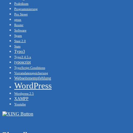
Praktikum
Programmierung
Pro Street
qtrax
Router
Software
Spam
Stasi 2.0
Stats
Typo3
Typo3 4.5.x
typoscript
TypoScript Conditions
Vorratsdatenspeicherung
Webseitenempfehlung
WordPress
Wordpress 2.5
XAMPP
Youtube