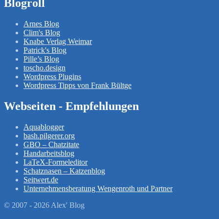
Blogroll
Arnes Blog
Clim's Blog
Knabe Verlag Weimar
Patrick's Blog
Pille’s Blog
toscho.design
Wordpress Plugins
Wordpress Tipps von Frank Bültge
Webseiten - Empfehlungen
Aquablogger
bash.pilgerer.org
GBO – Chatzitate
Handarbeitsblog
LaTeX-Formeleditor
Schatznasen – Katzenblog
Seitwert.de
Unternehmensberatung Wengenroth und Partner
© 2007 - 2026 Alex' Blog