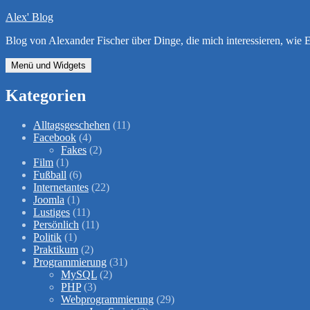
Zum
Alex' Blog
Inhalt
Blog von Alexander Fischer über Dinge, die mich interessieren, wi
springen
Menü und Widgets
Kategorien
Alltagsgeschehen
(11)
Facebook
(4)
Fakes
(2)
Film
(1)
Fußball
(6)
Internetantes
(22)
Joomla
(1)
Lustiges
(11)
Persönlich
(11)
Politik
(1)
Praktikum
(2)
Programmierung
(31)
MySQL
(2)
PHP
(3)
Webprogrammierung
(29)