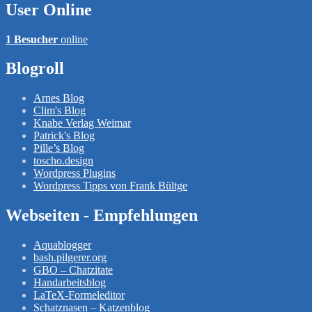
User Online
1 Besucher
online
Blogroll
Arnes Blog
Clim's Blog
Knabe Verlag Weimar
Patrick's Blog
Pille’s Blog
toscho.design
Wordpress Plugins
Wordpress Tipps von Frank Bültge
Webseiten - Empfehlungen
Aquablogger
bash.pilgerer.org
GBO – Chatzitate
Handarbeitsblog
LaTeX-Formeleditor
Schatznasen – Katzenblog