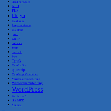
Need For Speed
NPD
PHP
Plugin
Praktikum
Programmierung
Pro Street
qtrax
Router
Software
Spam
Stasi 2.0
Stats
Typo3
Typo3 4.5.x
typoscript
TypoScript Conditions
Vorratsdatenspeicherung
Webseitenempfehlung
WordPress
Wordpress 2.5
XAMPP
Youtube