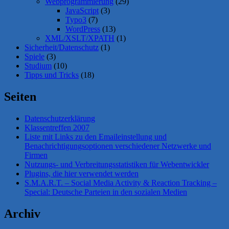
Webprogrammierung
(29)
JavaScript
(3)
Typo3
(7)
WordPress
(13)
XML/XSLT/XPATH
(1)
Sicherheit/Datenschutz
(1)
Spiele
(3)
Studium
(10)
Tipps und Tricks
(18)
Seiten
Datenschutzerklärung
Klassentreffen 2007
Liste mit Links zu den Emaileinstellung und
Benachrichtigungsoptionen verschiedener Netzwerke und
Firmen
Nutzungs- und Verbreitungsstatistiken für Webentwickler
Plugins, die hier verwendet werden
S.M.A.R.T. – Social Media Activity & Reaction Tracking –
Special: Deutsche Parteien in den sozialen Medien
Archiv