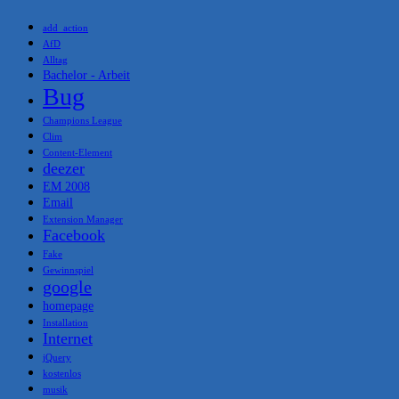
add_action
AfD
Alltag
Bachelor - Arbeit
Bug
Champions League
Clim
Content-Element
deezer
EM 2008
Email
Extension Manager
Facebook
Fake
Gewinnspiel
google
homepage
Installation
Internet
jQuery
kostenlos
musik