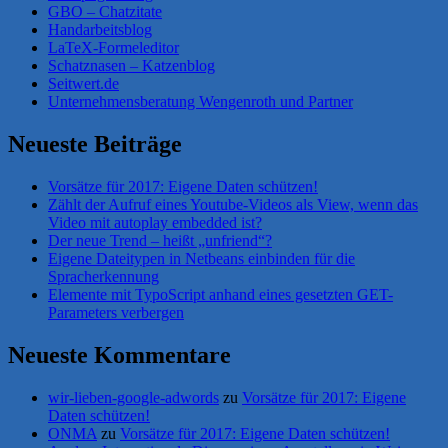
GBO – Chatzitate
Handarbeitsblog
LaTeX-Formeleditor
Schatznasen – Katzenblog
Seitwert.de
Unternehmensberatung Wengenroth und Partner
Neueste Beiträge
Vorsätze für 2017: Eigene Daten schützen!
Zählt der Aufruf eines Youtube-Videos als View, wenn das
Video mit autoplay embedded ist?
Der neue Trend – heißt „unfriend“?
Eigene Dateitypen in Netbeans einbinden für die
Spracherkennung
Elemente mit TypoScript anhand eines gesetzten GET-
Parameters verbergen
Neueste Kommentare
wir-lieben-google-adwords
zu
Vorsätze für 2017: Eigene
Daten schützen!
ONMA
zu
Vorsätze für 2017: Eigene Daten schützen!