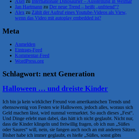
Axel
zu
Internationale Dinosaurier – Ausstellung in Weimar
Jan Hartmann
zu
Der neue Trend – heißt „unfriend“?
Alex
zu
Zählt der Aufruf eines Youtube-Videos als View,
wenn das Video mit autoplay embedded ist?
Meta
Anmelden
Eintrags-Feed
Kommentar-Feed
WordPress.org
Schlagwort:
next Generation
Halloween … und dreiste Kinder
Ich bin ja kein wirklicher Freund von amerikanischen Trends und
ebensowenig von Festen wie Halloween, jedoch alles, woraus sich
Geld machen lässt, wird nunmal vermarktet. So auch dieses „Fest“.
Und Dinge erlebt man dabei, das hätt ich nicht geglaubt. Nicht nur,
dass die Kinder klingeln und freiwillig fragen, ob ich nun „Süßes
oder Saures“ will, nein, sie fangen auch noch an mit anderen Sätzen.
Bisher habe ich immer geglaubt, es hieße „Süßes, sonst gibts