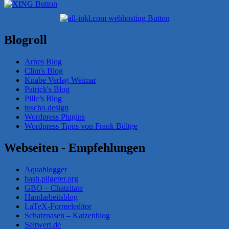
Blogroll
Arnes Blog
Clim's Blog
Knabe Verlag Weimar
Patrick's Blog
Pille’s Blog
toscho.design
Wordpress Plugins
Wordpress Tipps von Frank Bültge
Webseiten - Empfehlungen
Aquablogger
bash.pilgerer.org
GBO – Chatzitate
Handarbeitsblog
LaTeX-Formeleditor
Schatznasen – Katzenblog
Seitwert.de