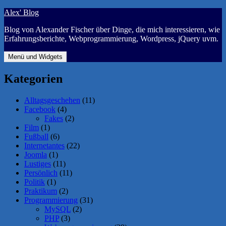
Zum
Alex' Blog
Inhalt
Blog von Alexander Fischer über Dinge, die mich interessieren, wie
springen
Erfahrungsberichte, Webprogrammierung, Wordpress, jQuery uvm.
Menü und Widgets
Kategorien
Alltagsgeschehen
(11)
Facebook
(4)
Fakes
(2)
Film
(1)
Fußball
(6)
Internetantes
(22)
Joomla
(1)
Lustiges
(11)
Persönlich
(11)
Politik
(1)
Praktikum
(2)
Programmierung
(31)
MySQL
(2)
PHP
(3)