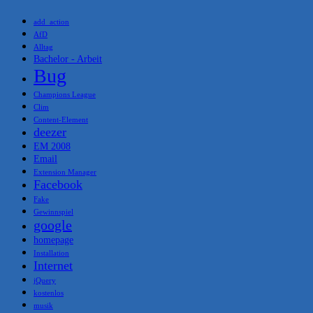
add_action
AfD
Alltag
Bachelor - Arbeit
Bug
Champions League
Clim
Content-Element
deezer
EM 2008
Email
Extension Manager
Facebook
Fake
Gewinnspiel
google
homepage
Installation
Internet
jQuery
kostenlos
musik