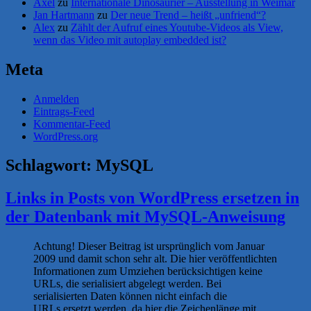
Axel
zu
Internationale Dinosaurier – Ausstellung in Weimar
Jan Hartmann
zu
Der neue Trend – heißt „unfriend“?
Alex
zu
Zählt der Aufruf eines Youtube-Videos als View,
wenn das Video mit autoplay embedded ist?
Meta
Anmelden
Eintrags-Feed
Kommentar-Feed
WordPress.org
Schlagwort:
MySQL
Links in Posts von WordPress ersetzen in
der Datenbank mit MySQL-Anweisung
Achtung! Dieser Beitrag ist ursprünglich vom Januar
2009 und damit schon sehr alt. Die hier veröffentlichten
Informationen zum Umziehen berücksichtigen keine
URLs, die serialisiert abgelegt werden. Bei
serialisierten Daten können nicht einfach die
URLs ersetzt werden, da hier die Zeichenlänge mit