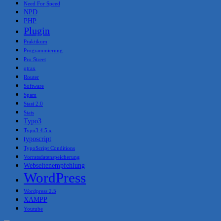
Need For Speed
NPD
PHP
Plugin
Praktikum
Programmierung
Pro Street
qtrax
Router
Software
Spam
Stasi 2.0
Stats
Typo3
Typo3 4.5.x
typoscript
TypoScript Conditions
Vorratsdatenspeicherung
Webseitenempfehlung
WordPress
Wordpress 2.5
XAMPP
Youtube