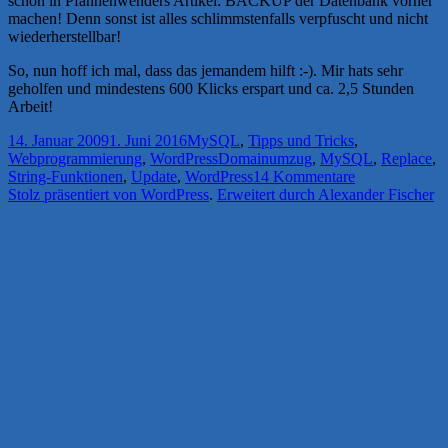
schon in Pfannenwenders Artikel: BACKUP der Datenbank vorher
machen! Denn sonst ist alles schlimmstenfalls verpfuscht und nicht
wiederherstellbar!
So, nun hoff ich mal, dass das jemandem hilft :-). Mir hats sehr
geholfen und mindestens 600 Klicks erspart und ca. 2,5 Stunden
Arbeit!
Veröffentlicht
Kategorien
14. Januar 2009
1. Juni 2016
MySQL
,
Tipps und Tricks
,
am
Schlagwörter
Webprogrammierung
,
WordPress
Domainumzug
,
MySQL
,
Replace
,
zu
String-Funktionen
,
Update
,
WordPress
14 Kommentare
Links
Stolz präsentiert von WordPress
.
Erweitert durch Alexander Fischer
in
Posts
von
WordPress
ersetzen
in
der
Datenbank
mit
MySQL-
Anweisung