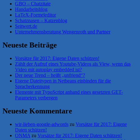
GBO – Chatzitate
Handarbeitsblog
LaTeX-Formeleditor
Schatznasen – Katzenblog
Seitwert.de
Unternehmensberatung Wengenroth und Partner
Neueste Beiträge
Vorsätze für 2017: Eigene Daten schützen!
Zählt der Aufruf eines Youtube-Videos als View, wenn das
Video mit autoplay embedded ist?
Der neue Trend – heißt „unfriend“?
Eigene Dateitypen in Netbeans einbinden für die
Spracherkennung
Elemente mit TypoScript anhand eines gesetzten GET-
Parameters verbergen
Neueste Kommentare
wir-lieben-google-adwords
zu
Vorsätze für 2017: Eigene
Daten schützen!
ONMA
zu
Vorsätze für 2017: Eigene Daten schützen!