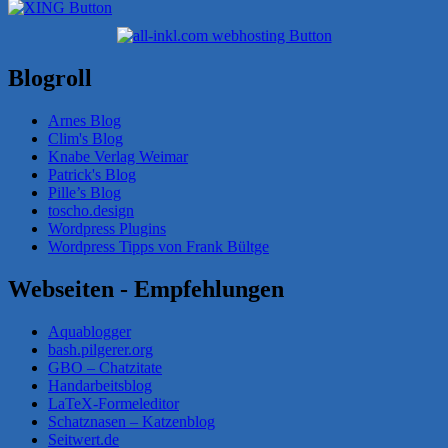
Blogroll
Arnes Blog
Clim's Blog
Knabe Verlag Weimar
Patrick's Blog
Pille’s Blog
toscho.design
Wordpress Plugins
Wordpress Tipps von Frank Bültge
Webseiten - Empfehlungen
Aquablogger
bash.pilgerer.org
GBO – Chatzitate
Handarbeitsblog
LaTeX-Formeleditor
Schatznasen – Katzenblog
Seitwert.de