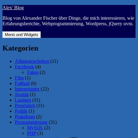
Zum
Alex' Blog
Inhalt
Blog von Alexander Fischer über Dinge, die mich interessieren, wie
springen
Erfahrungsberichte, Webprogrammierung, Wordpress, jQuery uvm.
Menü und Widgets
Kategorien
Alltagsgeschehen
(11)
Facebook
(4)
Fakes
(2)
Film
(1)
Fußball
(6)
Internetantes
(22)
Joomla
(1)
Lustiges
(11)
Persönlich
(11)
Politik
(1)
Praktikum
(2)
Programmierung
(31)
MySQL
(2)
PHP
(3)