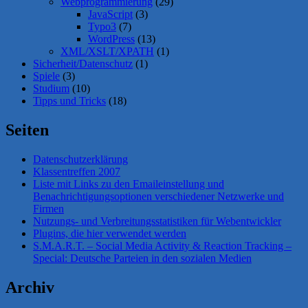
Webprogrammierung
(29)
JavaScript
(3)
Typo3
(7)
WordPress
(13)
XML/XSLT/XPATH
(1)
Sicherheit/Datenschutz
(1)
Spiele
(3)
Studium
(10)
Tipps und Tricks
(18)
Seiten
Datenschutzerklärung
Klassentreffen 2007
Liste mit Links zu den Emaileinstellung und
Benachrichtigungsoptionen verschiedener Netzwerke und
Firmen
Nutzungs- und Verbreitungsstatistiken für Webentwickler
Plugins, die hier verwendet werden
S.M.A.R.T. – Social Media Activity & Reaction Tracking –
Special: Deutsche Parteien in den sozialen Medien
Archiv