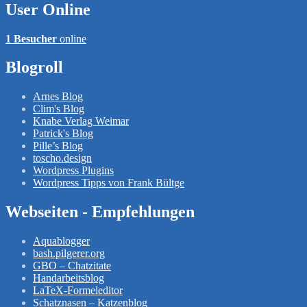
User Online
1 Besucher
online
Blogroll
Arnes Blog
Clim's Blog
Knabe Verlag Weimar
Patrick's Blog
Pille’s Blog
toscho.design
Wordpress Plugins
Wordpress Tipps von Frank Bültge
Webseiten - Empfehlungen
Aquablogger
bash.pilgerer.org
GBO – Chatzitate
Handarbeitsblog
LaTeX-Formeleditor
Schatznasen – Katzenblog