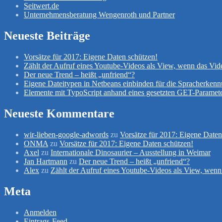
Seitwert.de
Unternehmensberatung Wengenroth und Partner
Neueste Beiträge
Vorsätze für 2017: Eigene Daten schützen!
Zählt der Aufruf eines Youtube-Videos als View, wenn das Vid
Der neue Trend – heißt „unfriend“?
Eigene Dateitypen in Netbeans einbinden für die Spracherken
Elemente mit TypoScript anhand eines gesetzten GET-Paramete
Neueste Kommentare
wir-lieben-google-adwords
zu
Vorsätze für 2017: Eigene Daten
ONMA
zu
Vorsätze für 2017: Eigene Daten schützen!
Axel
zu
Internationale Dinosaurier – Ausstellung in Weimar
Jan Hartmann
zu
Der neue Trend – heißt „unfriend“?
Alex
zu
Zählt der Aufruf eines Youtube-Videos als View, wenn
Meta
Anmelden
Eintrags-Feed