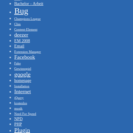
Bachelor - Arbeit
Bug
Champions League
Clim
Content-Element
deezer
EM 2008
Email
Extension Manager
Facebook
Fake
Gewinnspiel
google
homepage
Installation
Internet
jQuery
kostenlos
musik
Need For Speed
NPD
PHP
Plugin