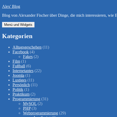
Zum
Alex' Blog
Inhalt
Blog von Alexander Fischer über Dinge, die mich interessieren, wi
springen
Menü und Widgets
Kategorien
Alltagsgeschehen
(11)
Facebook
(4)
Fakes
(2)
Film
(1)
Fußball
(6)
Internetantes
(22)
Joomla
(1)
Lustiges
(11)
Persönlich
(11)
Politik
(1)
Praktikum
(2)
Programmierung
(31)
MySQL
(2)
PHP
(3)
Webprogrammierung
(29)