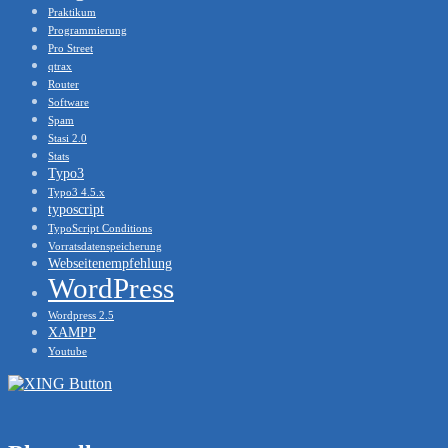
Praktikum
Programmierung
Pro Street
qtrax
Router
Software
Spam
Stasi 2.0
Stats
Typo3
Typo3 4.5.x
typoscript
TypoScript Conditions
Vorratsdatenspeicherung
Webseitenempfehlung
WordPress
Wordpress 2.5
XAMPP
Youtube