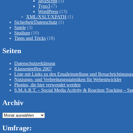
JavaScript
(3)
Typo3
(7)
WordPress
(13)
XML/XSLT/XPATH
(1)
Sicherheit/Datenschutz
(1)
Spiele
(3)
Studium
(10)
Tipps und Tricks
(18)
Seiten
Datenschutzerklärung
Klassentreffen 2007
Liste mit Links zu den Emaileinstellung und Benachrichtigun
Nutzungs- und Verbreitungsstatistiken für Webentwickler
Plugins, die hier verwendet werden
S.M.A.R.T. – Social Media Activity & Reaction Tracking – Spe
Archiv
Archiv
Umfrage: