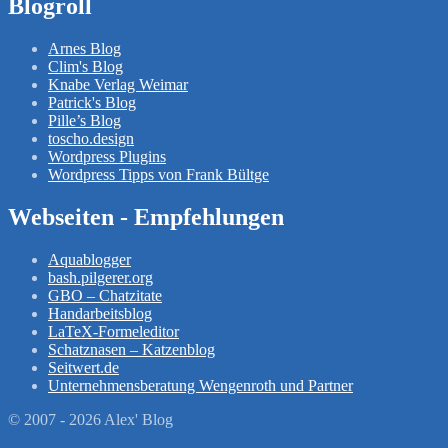
Blogroll
Arnes Blog
Clim's Blog
Knabe Verlag Weimar
Patrick's Blog
Pille’s Blog
toscho.design
Wordpress Plugins
Wordpress Tipps von Frank Bültge
Webseiten - Empfehlungen
Aquablogger
bash.pilgerer.org
GBO – Chatzitate
Handarbeitsblog
LaTeX-Formeleditor
Schatznasen – Katzenblog
Seitwert.de
Unternehmensberatung Wengenroth und Partner
© 2007 - 2026 Alex' Blog